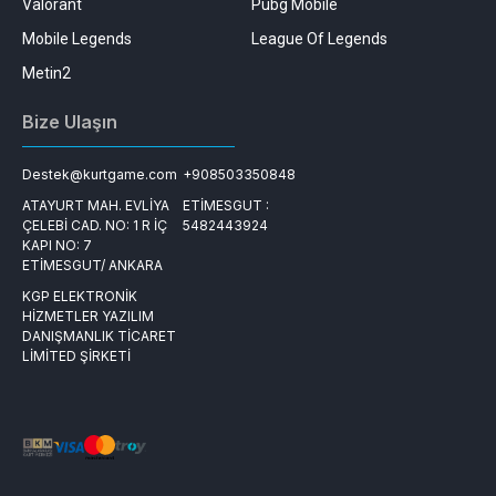
Valorant
Pubg Mobile
Mobile Legends
League Of Legends
Metin2
Bize Ulaşın
Destek@kurtgame.com
+908503350848
ATAYURT MAH. EVLİYA
ETİMESGUT :
ÇELEBİ CAD. NO: 1 R İÇ
5482443924
KAPI NO: 7
ETİMESGUT/ ANKARA
KGP ELEKTRONİK
HİZMETLER YAZILIM
DANIŞMANLIK TİCARET
LİMİTED ŞİRKETİ