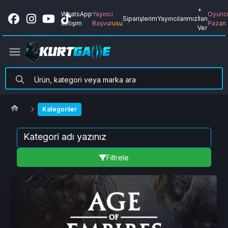
+
WhatsApp
Yayıncı
Oyunc
Siparişlerim
Yayıncılarımız
İlan
İletişim
Başvurusu
Pazarı
Ver
Kategoriler
Filtrele