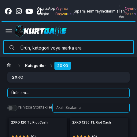
+
WhatsApp
Yayıncı
Oyunc
Siparişlerim
Yayıncılarımız
İlan
İletişim
Başvurusu
Pazarı
Ver
Kategoriler
2XKO
2XKO
Yalnızca Stoktakiler
2XKO 120 TL Riot Cash
2XKO 1230 TL Riot Cash
(0)
(0)