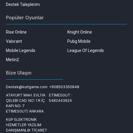
Destek Taleplerim
Popüler Oyunlar
Rise Online
Knight Online
Valorant
Pubg Mobile
Mobile Legends
League Of Legends
Metin2
Bize Ulaşın
Destek@kurtgame.com
+908503350848
ATAYURT MAH. EVLİYA
ETİMESGUT :
ÇELEBİ CAD. NO: 1 R İÇ
5482443924
KAPI NO: 7
ETİMESGUT/ ANKARA
KGP ELEKTRONİK
HİZMETLER YAZILIM
DANIŞMANLIK TİCARET