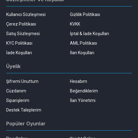
📌
Rise Online en iyi farm slotları ve para kasma yöntemleri
Kullanıcı Sözleşmesi
Gizlilik Politikası
📌
Rise Online Warrior, Mage, Rogue, Priest build rehberi
Çerez Politikası
KVKK
📌
Rise Online görev rehberi ve hızlı level kasma taktikleri
Satış Sözleşmesi
İptal & İade Koşulları
📌
Rise Online Cash (ROC) ve Gold Bar (GB) en ucuza nereden
alınır?
KYC Politikası
AML Politikası
İade Koşulları
İlan Koşulları
Google’da üst sıralarda yer almak için en çok aranan kelimeleri
içeren, SEO uyumlu ve kullanıcı odaklı içerikler üretiyoruz.
En
ucuz Rise Online Cash (ROC) ve Gold Bar (GB) satın almak için
Üyelik
hemen şimdi sipariş verin ve avantajlı fiyatlarımızdan yararlanın!
🚀
Şifremi Unuttum
Hesabım
Cüzdanım
Beğendiklerim
Siparişlerim
İlan Yönetimi
Destek Taleplerim
Popüler Oyunlar