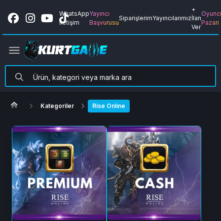
+
WhatsApp
Yayıncı
Oyunc
Siparişlerim
Yayıncılarımız
İlan
İletişim
Başvurusu
Pazarı
Ver
Kategoriler
Rise Online