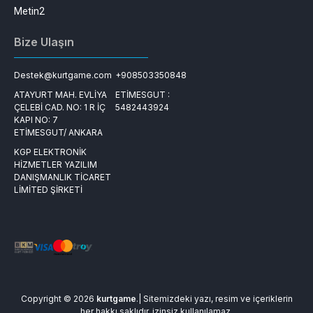
Metin2
Bize Ulaşın
Destek@kurtgame.com
+908503350848
ATAYURT MAH. EVLİYA
ETİMESGUT :
ÇELEBİ CAD. NO: 1 R İÇ
5482443924
KAPI NO: 7
ETİMESGUT/ ANKARA
KGP ELEKTRONİK
HİZMETLER YAZILIM
DANIŞMANLIK TİCARET
LİMİTED ŞİRKETİ
Copyright © 2026
kurtgame
.| Sitemizdeki yazı, resim ve içeriklerin
her hakkı saklıdır, izinsiz kullanılamaz.