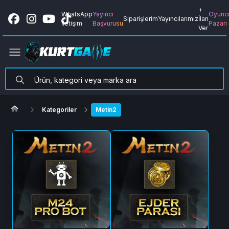
+
WhatsApp
Yayıncı
Oyunc
Siparişlerim
Yayıncılarımız
İlan
İletişim
Başvurusu
Pazarı
Ver
Kategoriler
Metin2