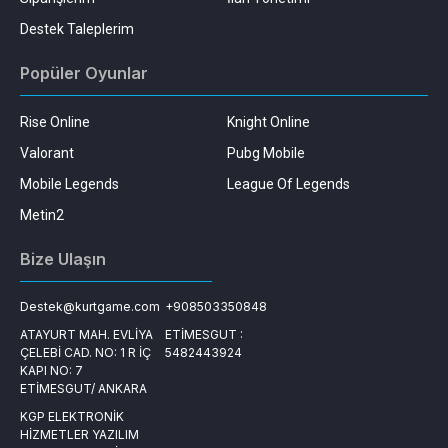
Destek Taleplerim
Popüler Oyunlar
Rise Online
Knight Online
Valorant
Pubg Mobile
Mobile Legends
League Of Legends
Metin2
Bize Ulaşın
Destek@kurtgame.com
+908503350848
ATAYURT MAH. EVLİYA
ETİMESGUT :
ÇELEBİ CAD. NO: 1 R İÇ
5482443924
KAPI NO: 7
ETİMESGUT/ ANKARA
KGP ELEKTRONİK
HİZMETLER YAZILIM