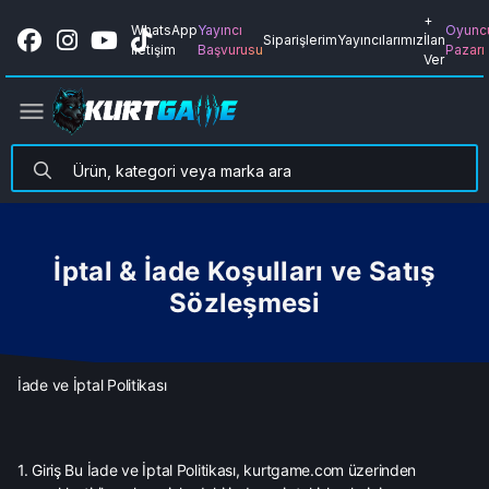
+
WhatsApp
Yayıncı
Oyunc
Siparişlerim
Yayıncılarımız
İlan
İletişim
Başvurusu
Pazarı
Ver
İptal & İade Koşulları ve Satış
Sözleşmesi
İade ve İptal Politikası
1. Giriş Bu İade ve İptal Politikası, kurtgame.com üzerinden