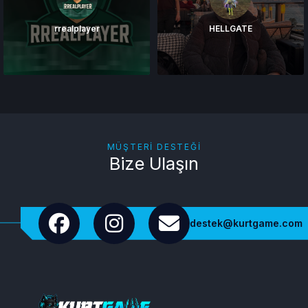
rrealplayer
HELLGATE
MÜŞTERI DESTEĞI
Bize Ulaşın
destek@kurtgame.com