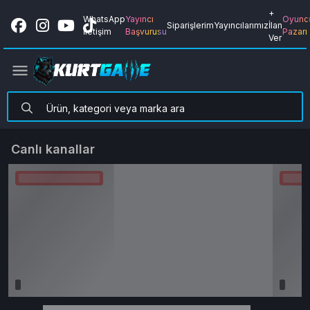
+
WhatsApp
Yayıncı
Oyunc
Siparişlerim
Yayıncılarımız
İlan
İletişim
Başvurusu
Pazarı
Ver
Canlı kanallar