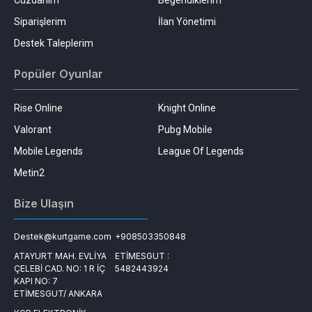
Cüzdanım
Beğendiklerim
Siparişlerim
İlan Yönetimi
Destek Taleplerim
Popüler Oyunlar
Rise Online
Knight Online
Valorant
Pubg Mobile
Mobile Legends
League Of Legends
Metin2
Bize Ulaşın
Destek@kurtgame.com
+908503350848
ATAYURT MAH. EVLİYA
ETİMESGUT :
ÇELEBİ CAD. NO: 1 R İÇ
5482443924
KAPI NO: 7
ETİMESGUT/ ANKARA