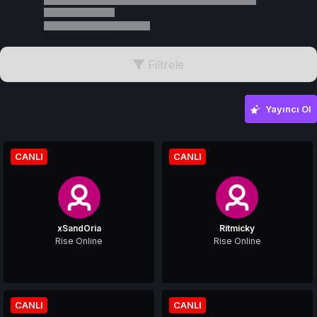
Filtrele
Yayıncı Ol
CANLI
CANLI
xSandOria
Ritmicky
Rise Online
Rise Online
CANLI
CANLI