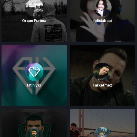
Orçun Furtına
feliciabcat
fatih ykr
Farketmez