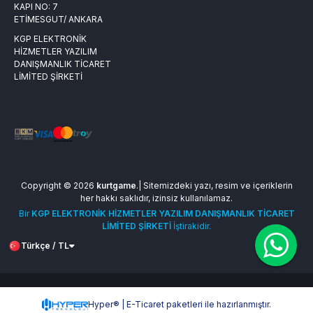
KAPI NO: 7
ETİMESGUT/ ANKARA
KGP ELEKTRONİK
HİZMETLER YAZILIM
DANIŞMANLIK TİCARET
LİMİTED ŞİRKETİ
Copyright © 2026
kurtgame
.| Sitemizdeki yazı, resim ve içeriklerin
her hakkı saklıdır, izinsiz kullanılamaz.
Bir
KGP ELEKTRONİK HİZMETLER YAZILIM DANIŞMANLIK TİCARET
LİMİTED ŞİRKETİ
İştirakidir.
Türkçe / TL
Hyper® | E-Ticaret paketleri ile hazırlanmıştır.