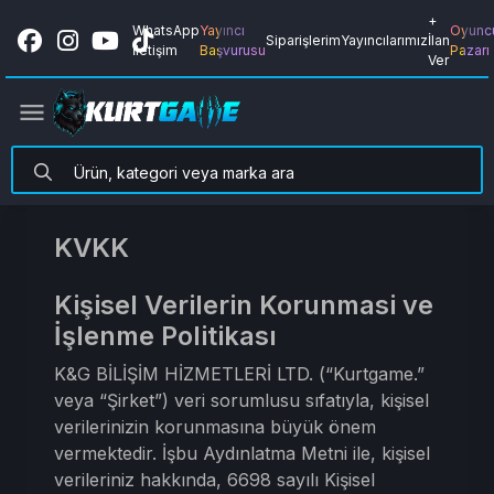
+
WhatsApp
Yayıncı
Oyunc
Siparişlerim
Yayıncılarımız
İlan
İletişim
Başvurusu
Pazarı
Ver
KVKK
Kişisel Verilerin Korunmasi ve
İşlenme Politikası
K&G BİLİŞİM HİZMETLERİ LTD. (“Kurtgame.”
veya “Şirket”) veri sorumlusu sıfatıyla, kişisel
verilerinizin korunmasına büyük önem
vermektedir. İşbu Aydınlatma Metni ile, kişisel
verileriniz hakkında, 6698 sayılı Kişisel