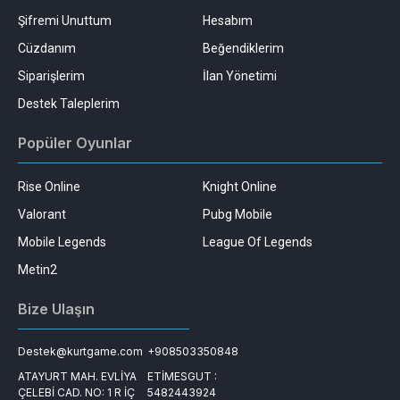
Şifremi Unuttum
Hesabım
Cüzdanım
Beğendiklerim
Siparişlerim
İlan Yönetimi
Destek Taleplerim
Popüler Oyunlar
Rise Online
Knight Online
Valorant
Pubg Mobile
Mobile Legends
League Of Legends
Metin2
Bize Ulaşın
Destek@kurtgame.com
+908503350848
ATAYURT MAH. EVLİYA
ETİMESGUT :
ÇELEBİ CAD. NO: 1 R İÇ
5482443924