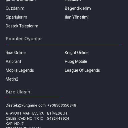
Cüzdanım
Beğendiklerim
Siparişlerim
İlan Yönetimi
Destek Taleplerim
Popüler Oyunlar
Rise Online
Knight Online
Valorant
Pubg Mobile
Mobile Legends
League Of Legends
Metin2
Bize Ulaşın
Destek@kurtgame.com
+908503350848
ATAYURT MAH. EVLİYA
ETİMESGUT :
ÇELEBİ CAD. NO: 1 R İÇ
5482443924
KAPI NO: 7