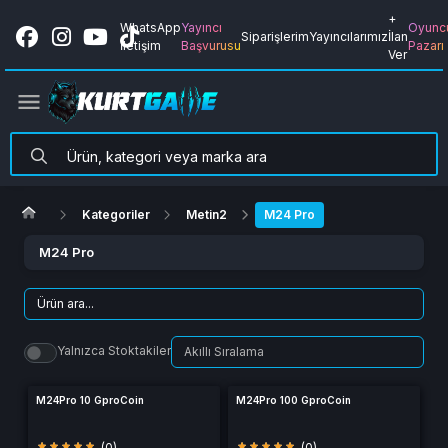
+
WhatsApp
Yayıncı
Oyunc
Siparişlerim
Yayıncılarımız
İlan
İletişim
Başvurusu
Pazarı
Ver
Kategoriler
Metin2
M24 Pro
M24 Pro
Yalnızca Stoktakiler
M24Pro 10 GproCoin
M24Pro 100 GproCoin
(0)
(0)