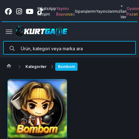
+
WhatsApp
Yayıncı
Oyunc
Siparişlerim
Yayıncılarımız
İlan
İletişim
Başvurusu
Pazarı
Ver
Kategoriler
Bombom