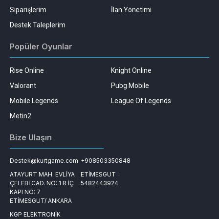
Siparişlerim
İlan Yönetimi
Destek Taleplerim
Popüler Oyunlar
Rise Online
Knight Online
Valorant
Pubg Mobile
Mobile Legends
League Of Legends
Metin2
Bize Ulaşın
Destek@kurtgame.com
+908503350848
ATAYURT MAH. EVLİYA
ETİMESGUT :
ÇELEBİ CAD. NO: 1 R İÇ
5482443924
KAPI NO: 7
ETİMESGUT/ ANKARA
KGP ELEKTRONİK