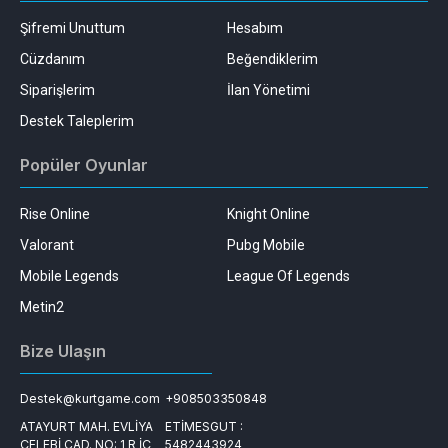
Şifremi Unuttum
Hesabım
Cüzdanım
Beğendiklerim
Siparişlerim
İlan Yönetimi
Destek Taleplerim
Popüler Oyunlar
Rise Online
Knight Online
Valorant
Pubg Mobile
Mobile Legends
League Of Legends
Metin2
Bize Ulaşın
Destek@kurtgame.com
+908503350848
ATAYURT MAH. EVLİYA
ETİMESGUT :
ÇELEBİ CAD. NO: 1 R İÇ
5482443924