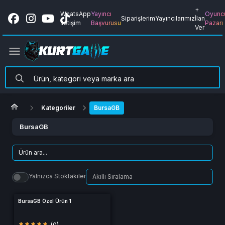
+
WhatsApp
Yayıncı
Oyunc
Siparişlerim
Yayıncılarımız
İlan
İletişim
Başvurusu
Pazarı
Ver
Kategoriler
BursaGB
BursaGB
Yalnızca Stoktakiler
BursaGB Özel Ürün 1
(0)