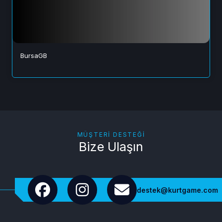
BursaGB
MÜŞTERI DESTEĞI
Bize Ulaşın
destek@kurtgame.com