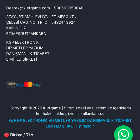
Destek@kurtgame.com
+908503350848
ATAYURT MAH. EVLİYA
ETİMESGUT :
ÇELEBİ CAD. NO: 1 R İÇ
5482443924
KAPI NO: 7
ETİMESGUT/ ANKARA
KGP ELEKTRONİK
HİZMETLER YAZILIM
DANIŞMANLIK TİCARET
LİMİTED ŞİRKETİ
Copyright © 2026
kurtgame
.| Sitemizdeki yazı, resim ve içeriklerin
her hakkı saklıdır, izinsiz kullanılamaz.
Bir
KGP ELEKTRONİK HİZMETLER YAZILIM DANIŞMANLIK TİCARET
LİMİTED ŞİRKETİ
İştirakidir.
Türkçe / TL