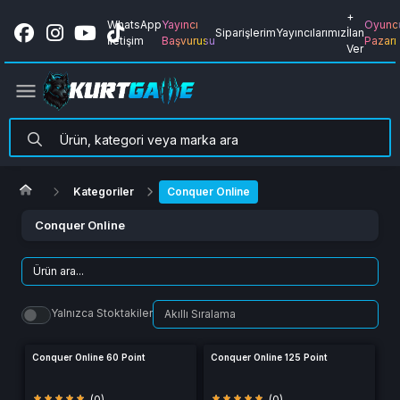
+
WhatsApp
Yayıncı
Oyunc
Siparişlerim
Yayıncılarımız
İlan
İletişim
Başvurusu
Pazarı
Ver
Kategoriler
Conquer Online
Conquer Online
Yalnızca Stoktakiler
Conquer Online 60 Point
Conquer Online 125 Point
(0)
(0)