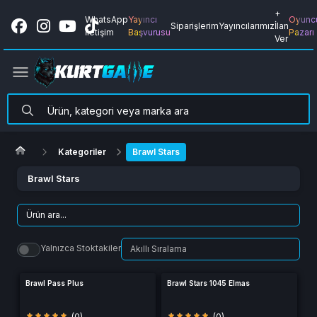
+
WhatsApp
Yayıncı
Oyunc
Siparişlerim
Yayıncılarımız
İlan
İletişim
Başvurusu
Pazarı
Ver
Kategoriler
Brawl Stars
Brawl Stars
Yalnızca Stoktakiler
Brawl Pass Plus
Brawl Stars 1045 Elmas
(0)
(0)