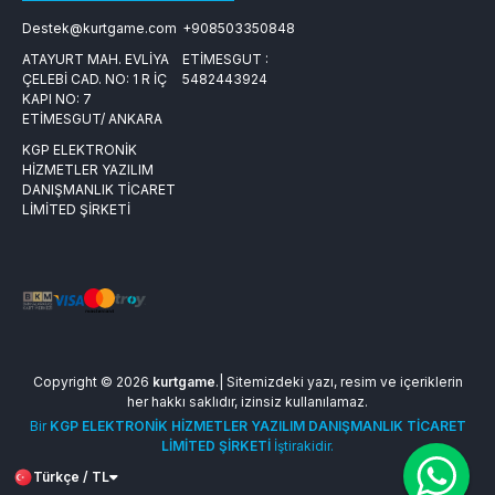
Destek@kurtgame.com
+908503350848
ATAYURT MAH. EVLİYA
ETİMESGUT :
ÇELEBİ CAD. NO: 1 R İÇ
5482443924
KAPI NO: 7
ETİMESGUT/ ANKARA
KGP ELEKTRONİK
HİZMETLER YAZILIM
DANIŞMANLIK TİCARET
LİMİTED ŞİRKETİ
Copyright © 2026
kurtgame
.| Sitemizdeki yazı, resim ve içeriklerin
her hakkı saklıdır, izinsiz kullanılamaz.
Bir
KGP ELEKTRONİK HİZMETLER YAZILIM DANIŞMANLIK TİCARET
LİMİTED ŞİRKETİ
İştirakidir.
Türkçe / TL