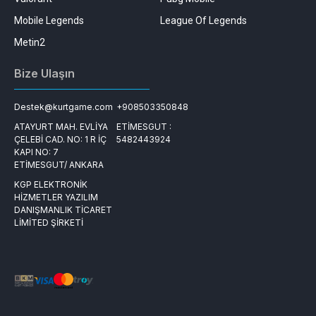
Mobile Legends
League Of Legends
Metin2
Bize Ulaşın
Destek@kurtgame.com
+908503350848
ATAYURT MAH. EVLİYA
ETİMESGUT :
ÇELEBİ CAD. NO: 1 R İÇ
5482443924
KAPI NO: 7
ETİMESGUT/ ANKARA
KGP ELEKTRONİK
HİZMETLER YAZILIM
DANIŞMANLIK TİCARET
LİMİTED ŞİRKETİ