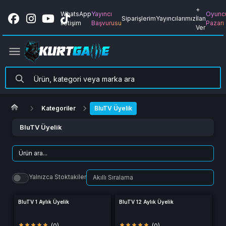
+
WhatsApp
Yayıncı
Oyunc
Siparişlerim
Yayıncılarımız
İlan
İletişim
Başvurusu
Pazarı
Ver
Kategoriler
BluTV Üyelik
BluTV Üyelik
Yalnızca Stoktakiler
BluTV 1 Aylık Üyelik
BluTV 12 Aylık Üyelik
(0)
(0)