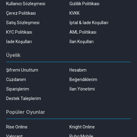
Kullanıcı Sözleşmesi
Gizlilik Politikası
Çerez Politikası
KVKK
Satış Sözleşmesi
İptal & İade Koşulları
KYC Politikası
AML Politikası
İade Koşulları
İlan Koşulları
Üyelik
Şifremi Unuttum
Hesabım
Cüzdanım
Beğendiklerim
Siparişlerim
İlan Yönetimi
Destek Taleplerim
Popüler Oyunlar
Rise Online
Knight Online
Valorant
Pubg Mobile