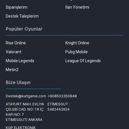
Siparişlerim
İlan Yönetimi
Destek Taleplerim
Popüler Oyunlar
Rise Online
Knight Online
Valorant
Pubg Mobile
Mobile Legends
League Of Legends
Metin2
Bize Ulaşın
Destek@kurtgame.com
+908503350848
ATAYURT MAH. EVLİYA
ETİMESGUT :
ÇELEBİ CAD. NO: 1 R İÇ
5482443924
KAPI NO: 7
ETİMESGUT/ ANKARA
KGP ELEKTRONİK