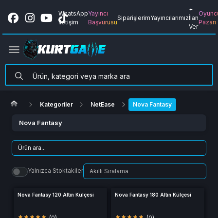
+
WhatsApp
Yayıncı
Oyunc
Siparişlerim
Yayıncılarımız
İlan
İletişim
Başvurusu
Pazarı
Ver
Kategoriler
NetEase
Nova Fantasy
Nova Fantasy
Yalnızca Stoktakiler
Nova Fantasy 120 Altın Külçesi
Nova Fantasy 180 Altın Külçesi
(0)
(0)