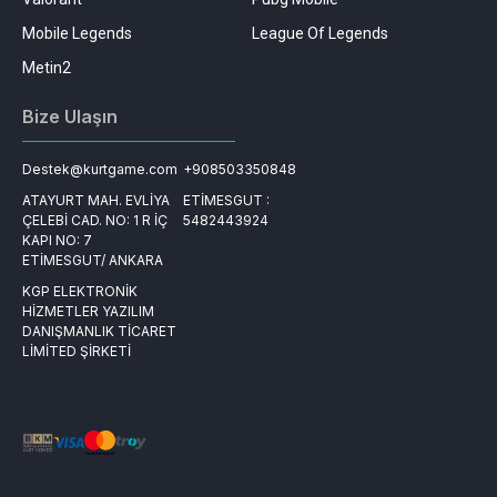
Mobile Legends
League Of Legends
Metin2
Bize Ulaşın
Destek@kurtgame.com
+908503350848
ATAYURT MAH. EVLİYA
ETİMESGUT :
ÇELEBİ CAD. NO: 1 R İÇ
5482443924
KAPI NO: 7
ETİMESGUT/ ANKARA
KGP ELEKTRONİK
HİZMETLER YAZILIM
DANIŞMANLIK TİCARET
LİMİTED ŞİRKETİ