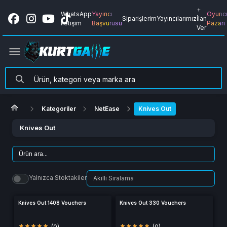
+
WhatsApp
Yayıncı
Oyunc
Siparişlerim
Yayıncılarımız
İlan
İletişim
Başvurusu
Pazarı
Ver
Kategoriler
NetEase
Knives Out
Knives Out
Yalnızca Stoktakiler
Knives Out 1408 Vouchers
Knives Out 330 Vouchers
(0)
(0)