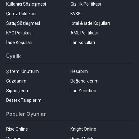
Kullanıcı Sözleşmesi
Gizlilik Politikası
Çerez Politikası
KVKK
Satış Sözleşmesi
İptal & İade Koşulları
KYC Politikası
AML Politikası
İade Koşulları
İlan Koşulları
Üyelik
Şifremi Unuttum
Hesabım
Cüzdanım
Beğendiklerim
Siparişlerim
İlan Yönetimi
Destek Taleplerim
Popüler Oyunlar
Rise Online
Knight Online
Valorant
Pubg Mobile