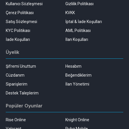
Kullanıcı Sözleşmesi
Gizlilik Politikası
Çerez Politikası
KVKK
Satış Sözleşmesi
İptal & İade Koşulları
KYC Politikası
AML Politikası
İade Koşulları
İlan Koşulları
Üyelik
Şifremi Unuttum
Hesabım
Cüzdanım
Beğendiklerim
Siparişlerim
İlan Yönetimi
Destek Taleplerim
Popüler Oyunlar
Rise Online
Knight Online
Valorant
Pubg Mobile