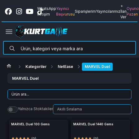
+
WhatsApp
Yayıncı
Oyunc
Siparişlerim
Yayıncılarımız
İlan
İletişim
Başvurusu
Pazarı
Ver
Kategoriler
NetEase
MARVEL Duel
MARVEL Duel
Yalnızca Stoktakiler
MARVEL Duel 100 Gems
MARVEL Duel 1440 Gems
(0)
(0)