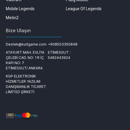
Mobile Legends
League Of Legends
Metin2
Bize Ulaşın
Destek@kurtgame.com
+908503350848
ATAYURT MAH. EVLİYA
ETİMESGUT :
ÇELEBİ CAD. NO: 1 R İÇ
5482443924
KAPI NO: 7
ETİMESGUT/ ANKARA
KGP ELEKTRONİK
HİZMETLER YAZILIM
DANIŞMANLIK TİCARET
LİMİTED ŞİRKETİ