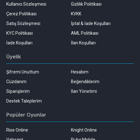
Kullanıcı Sözleşmesi
Gizlilik Politikası
Çerez Politikası
KVKK
Satış Sözleşmesi
İptal & İade Koşulları
KYC Politikası
AML Politikası
İade Koşulları
İlan Koşulları
Üyelik
Şifremi Unuttum
Hesabım
Cüzdanım
Beğendiklerim
Siparişlerim
İlan Yönetimi
Destek Taleplerim
Popüler Oyunlar
Rise Online
Knight Online
Valorant
Pubg Mobile