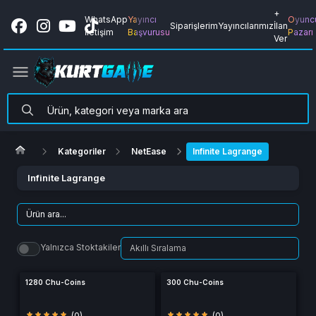
+
WhatsApp
Yayıncı
Oyunc
Siparişlerim
Yayıncılarımız
İlan
İletişim
Başvurusu
Pazarı
Ver
Kategoriler
NetEase
Infinite Lagrange
Infinite Lagrange
Yalnızca Stoktakiler
1280 Chu-Coins
300 Chu-Coins
(0)
(0)