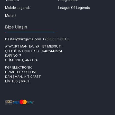
Mobile Legends
League Of Legends
Metin2
Bize Ulaşın
Destek@kurtgame.com
+908503350848
ATAYURT MAH. EVLİYA
ETİMESGUT :
ÇELEBİ CAD. NO: 1 R İÇ
5482443924
KAPI NO: 7
ETİMESGUT/ ANKARA
KGP ELEKTRONİK
HİZMETLER YAZILIM
DANIŞMANLIK TİCARET
LİMİTED ŞİRKETİ