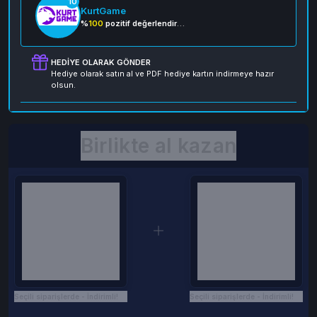
10
KurtGame
%
100
pozitif değerlendirme
HEDIYE OLARAK GÖNDER
Hediye olarak satın al ve PDF hediye kartın indirmeye hazır
olsun.
Birlikte al kazan
Seçili siparişlerde - İndirimli!
Seçili siparişlerde - İndirimli!