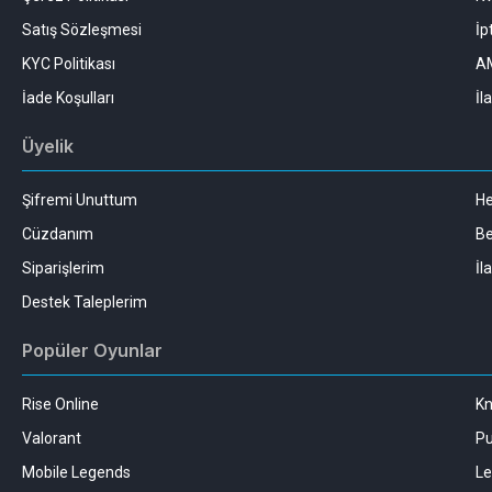
Satış Sözleşmesi
İp
KYC Politikası
AM
İade Koşulları
İl
Üyelik
Şifremi Unuttum
H
Cüzdanım
Be
Siparişlerim
İl
Destek Taleplerim
Popüler Oyunlar
Rise Online
Kn
Valorant
Pu
Mobile Legends
Le