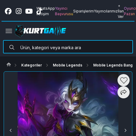
+
WhatsApp
Yayıncı
Oyunc
Siparişlerim
Yayıncılarımız
İlan
İletişim
Başvurusu
Pazarı
Ver
Kategoriler
Mobile Legends
Mobile Legends Bang B