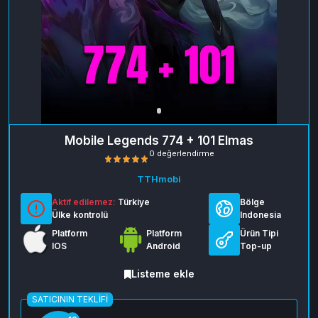
Mobile Legends 774 + 101 Elmas
TTHmobi
Aktif edilemez:
Türkiye
Bölge
Ülke kontrolü
Indonesia
Platform
Platform
Ürün Tipi
IOS
Android
Top-up
0 değerlendirme
Listeme ekle
SATICININ TEKLIFI