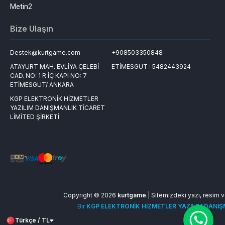
Metin2
Bize Ulaşın
Destek@kurtgame.com
+908503350848
ATAYURT MAH. EVLİYA ÇELEBİ
ETİMESGUT : 5482443924
CAD. NO: 1 R İÇ KAPI NO: 7
ETİMESGUT/ ANKARA
KGP ELEKTRONİK HİZMETLER
YAZILIM DANIŞMANLIK TİCARET
LİMİTED ŞİRKETİ
Copyright © 2026
kurtgame
.| Sitemizdeki yazı, resim ve
Bir
KGP ELEKTRONİK HİZMETLER YAZILIM DANIŞM
Türkçe / TL