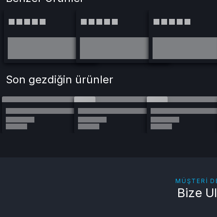
Son gezdiğin ürünler
MÜŞTERI D
Bize U