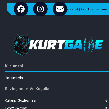
destek@kurtgame.com
Kurumsal
Hakkımızda
Sözleşmeler Ve Koşullar
Kullanıcı Sözleşmesi
Gi
Çerez Politikası
K