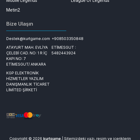
Mobile Legends
League Of Legends
Metin2
Bize Ulaşın
Destek@kurtgame.com
+908503350848
ATAYURT MAH. EVLİYA
ETİMESGUT :
ÇELEBİ CAD. NO: 1 R İÇ
5482443924
KAPI NO: 7
ETİMESGUT/ ANKARA
KGP ELEKTRONİK
HİZMETLER YAZILIM
DANIŞMANLIK TİCARET
LİMİTED ŞİRKETİ
Copyright © 2026
kurtgame
.| Sitemizdeki yazı, resim ve içeriklerin