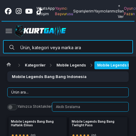
+
WhatsApp
Yayıncı
Oyunc
Siparişlerim
Yayıncılarımız
İlan
İletişim
Başvurusu
Pazarı
Ver
Kategoriler
Mobile Legends
Mobile Legends Bang
Mobile Legends Bang Bang Indonesia
Yalnızca Stoktakiler
Mobile Legends Bang Bang
Mobile Legends Bang Bang
Haftalık Elmas
Twilight Pass
(0)
(0)