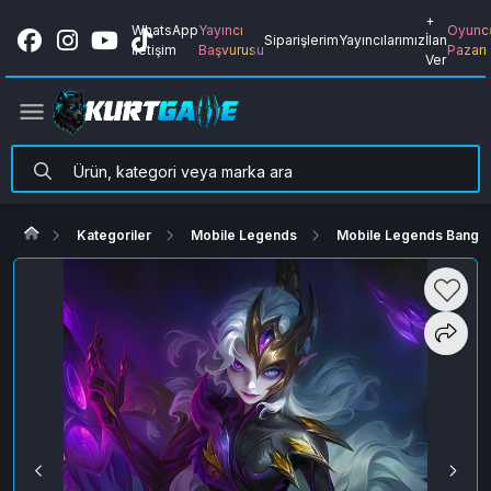
+
WhatsApp
Yayıncı
Oyunc
Siparişlerim
Yayıncılarımız
İlan
İletişim
Başvurusu
Pazarı
Ver
Kategoriler
Mobile Legends
Mobile Legends Bang B