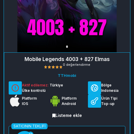
Mobile Legends 4003 + 827 Elmas
TTHmobi
Aktif edilemez:
Türkiye
Bölge
Ülke kontrolü
Indonesia
Platform
Platform
Ürün Tipi
IOS
Android
Top-up
0 değerlendirme
Listeme ekle
SATICININ TEKLIFI