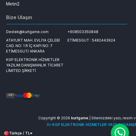
Metin2
Bize Ulaşın
Destek@kurtgame.com
+908503350848
ATAYURT MAH. EVLİYA ÇELEBİ
ETİMESGUT : 5482443924
CAD. NO: 1 R İÇ KAPI NO: 7
ETİMESGUT/ ANKARA
KGP ELEKTRONİK HİZMETLER
YAZILIM DANIŞMANLIK TİCARET
LİMİTED ŞİRKETİ
Copyright © 2026
kurtgame
.| Sitemizdeki yazı, resim ve
Bir
KGP ELEKTRONİK HİZMETLER YAZILIM DANIŞM
Türkçe / TL