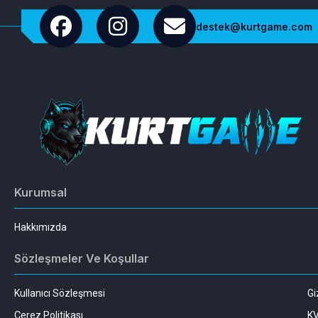
destek@kurtgame.com
Kurumsal
Hakkımızda
Sözleşmeler Ve Koşullar
Kullanıcı Sözleşmesi
Gi
Çerez Politikası
K