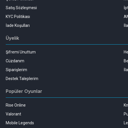
Satış Sözleşmesi
İp
KYC Politikası
AM
İade Koşulları
İl
Üyelik
Şifremi Unuttum
H
Cüzdanım
Be
Siparişlerim
İl
Destek Taleplerim
Popüler Oyunlar
Rise Online
Kn
Valorant
Pu
Mobile Legends
Le