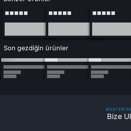
Son gezdiğin ürünler
MÜŞTERI D
Bize U