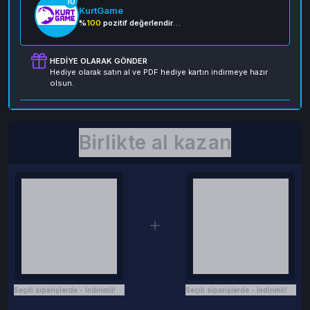
10
KurtGame
%
100
pozitif değerlendirme
HEDIYE OLARAK GÖNDER
Hediye olarak satın al ve PDF hediye kartın indirmeye hazır
olsun.
Birlikte al kazan
Seçili siparişlerde - İndirimli!
Seçili siparişlerde - İndirimli!