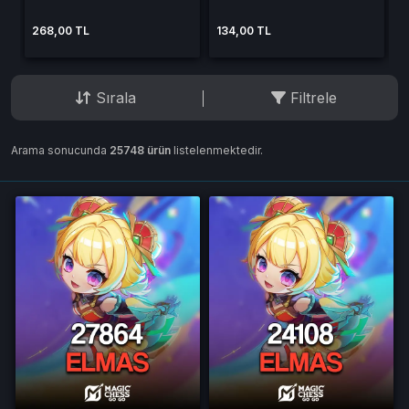
268,00 TL
134,00 TL
9
Sırala
Filtrele
Arama sonucunda
25748 ürün
listelenmektedir.