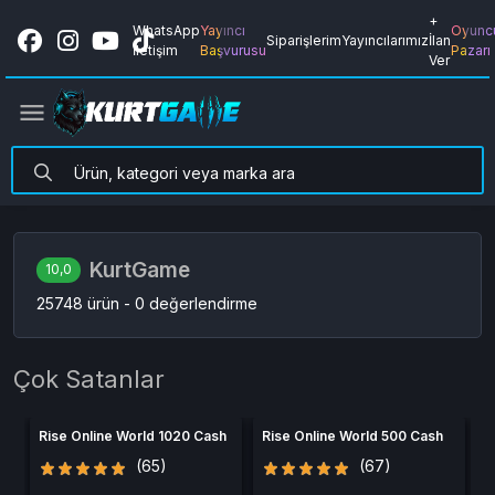
+
WhatsApp
Yayıncı
Oyunc
Siparişlerim
Yayıncılarımız
İlan
İletişim
Başvurusu
Pazarı
Ver
KurtGame
10,0
25748 ürün - 0 değerlendirme
Çok Satanlar
Rise Online World 1020 Cash
Rise Online World 500 Cash
R
(65)
(67)