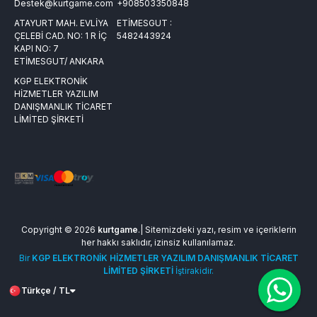
Destek@kurtgame.com
+908503350848
ATAYURT MAH. EVLİYA
ETİMESGUT :
ÇELEBİ CAD. NO: 1 R İÇ
5482443924
KAPI NO: 7
ETİMESGUT/ ANKARA
KGP ELEKTRONİK
HİZMETLER YAZILIM
DANIŞMANLIK TİCARET
LİMİTED ŞİRKETİ
Copyright © 2026
kurtgame
.| Sitemizdeki yazı, resim ve içeriklerin
her hakkı saklıdır, izinsiz kullanılamaz.
Bir
KGP ELEKTRONİK HİZMETLER YAZILIM DANIŞMANLIK TİCARET
LİMİTED ŞİRKETİ
İştirakidir.
Türkçe / TL