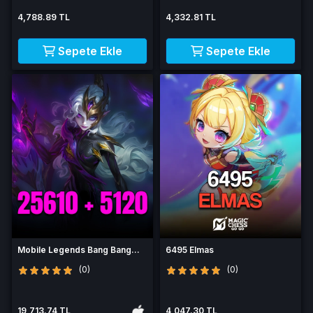
4,788.89 TL
4,332.81 TL
Sepete Ekle
Sepete Ekle
Mobile Legends Bang Bang
6495 Elmas
30730 Elmas
(0)
(0)
19,713.74 TL
4,047.30 TL