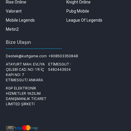
Rise Online
Knight Online
Valorant
Pubg Mobile
Mobile Legends
League Of Legends
Metin2
Bize Ulaşın
Destek@kurtgame.com
+908503350848
ATAYURT MAH. EVLİYA
ETİMESGUT :
ÇELEBİ CAD. NO: 1 R İÇ
5482443924
KAPI NO: 7
ETİMESGUT/ ANKARA
KGP ELEKTRONİK
HİZMETLER YAZILIM
DANIŞMANLIK TİCARET
LİMİTED ŞİRKETİ