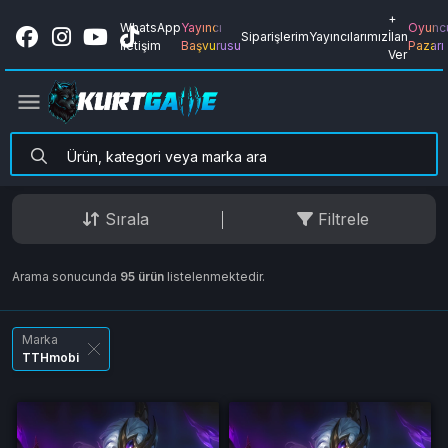
+
WhatsApp
Yayıncı
Oyunc
Siparişlerim
Yayıncılarımız
İlan
İletişim
Başvurusu
Pazarı
Ver
Sırala
Filtrele
Arama sonucunda
95 ürün
listelenmektedir.
Marka
TTHmobi