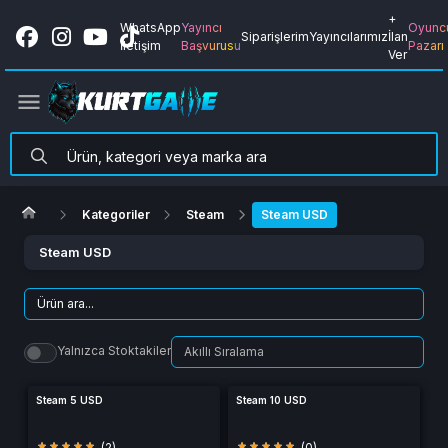
+
WhatsApp
Yayıncı
Oyunc
Siparişlerim
Yayıncılarımız
İlan
İletişim
Başvurusu
Pazarı
Ver
Kategoriler
Steam
Steam USD
Steam USD
Yalnızca Stoktakiler
Steam 5 USD
Steam 10 USD
(2)
(0)