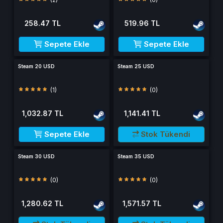
258.47 TL
519.96 TL
Sepete Ekle
Sepete Ekle
Steam 20 USD
Steam 25 USD
(1)
(0)
1,032.87 TL
1,141.41 TL
Sepete Ekle
Stok Tükendi
Steam 30 USD
Steam 35 USD
(0)
(0)
1,280.62 TL
1,571.57 TL