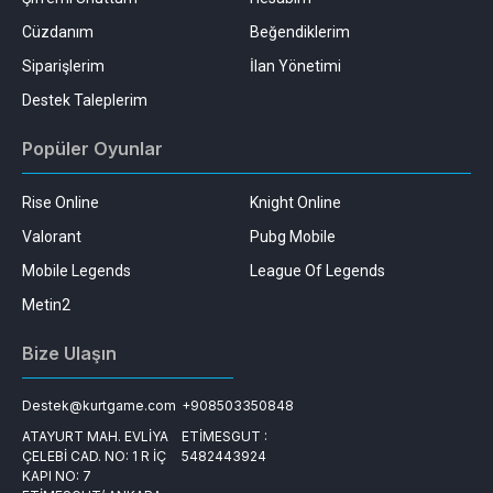
Cüzdanım
Beğendiklerim
Siparişlerim
İlan Yönetimi
Destek Taleplerim
Popüler Oyunlar
Rise Online
Knight Online
Valorant
Pubg Mobile
Mobile Legends
League Of Legends
Metin2
Bize Ulaşın
Destek@kurtgame.com
+908503350848
ATAYURT MAH. EVLİYA
ETİMESGUT :
ÇELEBİ CAD. NO: 1 R İÇ
5482443924
KAPI NO: 7