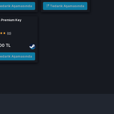
edarik Aşamasında
Tedarik Aşamasında
 Premium Key
(0)
00 TL
edarik Aşamasında