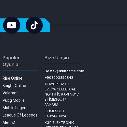
Popüler
Bize Ulaşın
Oyunlar
Destek@kurtgame.com
+908503350848
Rise Online
ATAYURT MAH.
Knight Online
EVLİYA ÇELEBİ CAD.
Valorant
NO: 1 R İÇ KAPI NO: 7
ETİMESGUT/
Pubg Mobile
ANKARA
Mobile Legends
ETİMESGUT :
League Of Legends
5482443924
Metin2
KGP ELEKTRONİK