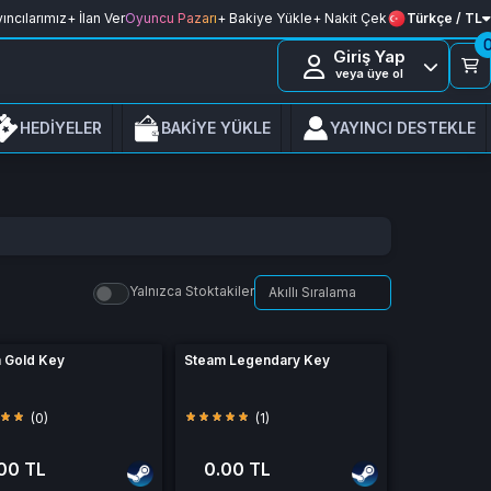
ıncılarımız
+ İlan Ver
Oyuncu Pazarı
+ Bakiye Yükle
+ Nakit Çek
Türkçe / TL
Giriş Yap
veya üye ol
HEDİYELER
BAKİYE YÜKLE
YAYINCI DESTEKLE
Yalnızca Stoktakiler
 Gold Key
Steam Legendary Key
(0)
(1)
00 TL
0.00 TL