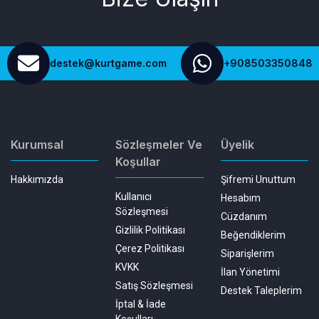
destek@kurtgame.com
+908503350848
Kurumsal
Sözleşmeler Ve
Üyelik
Koşullar
Hakkımızda
Şifremi Unuttum
Kullanıcı
Hesabım
Sözleşmesi
Cüzdanım
Gizlilik Politikası
Beğendiklerim
Çerez Politikası
Siparişlerim
KVKK
İlan Yönetimi
Satış Sözleşmesi
Destek Taleplerim
İptal & İade
Koşulları