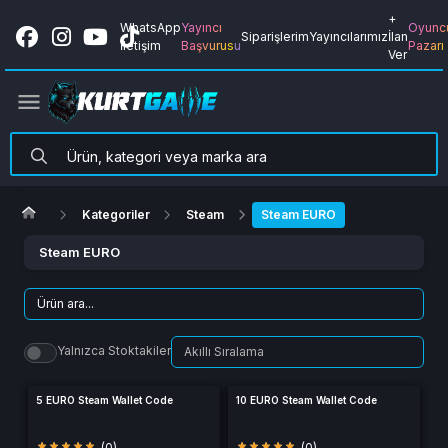
+
WhatsApp
Yayıncı
Oyunc
Siparişlerim
Yayıncılarımız
İlan
İletişim
Başvurusu
Pazarı
Ver
Kategoriler
Steam
Steam EURO
Steam EURO
Yalnızca Stoktakiler
5 EURO Steam Wallet Code
10 EURO Steam Wallet Code
(0)
(0)