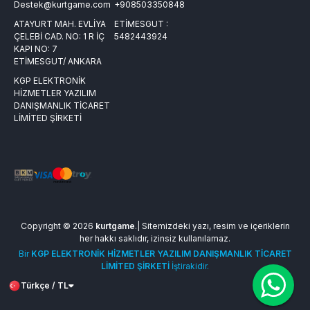
Destek@kurtgame.com
+908503350848
ATAYURT MAH. EVLİYA
ETİMESGUT :
ÇELEBİ CAD. NO: 1 R İÇ
5482443924
KAPI NO: 7
ETİMESGUT/ ANKARA
KGP ELEKTRONİK
HİZMETLER YAZILIM
DANIŞMANLIK TİCARET
LİMİTED ŞİRKETİ
Copyright © 2026
kurtgame
.| Sitemizdeki yazı, resim ve içeriklerin
her hakkı saklıdır, izinsiz kullanılamaz.
Bir
KGP ELEKTRONİK HİZMETLER YAZILIM DANIŞMANLIK TİCARET
LİMİTED ŞİRKETİ
İştirakidir.
Türkçe / TL