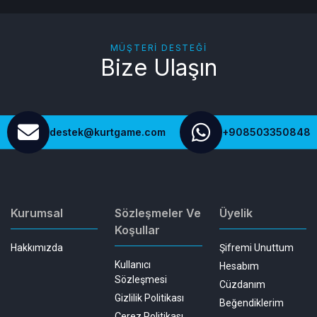
MÜŞTERI DESTEĞI
Bize Ulaşın
destek@kurtgame.com
+908503350848
Kurumsal
Sözleşmeler Ve
Üyelik
Koşullar
Hakkımızda
Şifremi Unuttum
Kullanıcı
Hesabım
Sözleşmesi
Cüzdanım
Gizlilik Politikası
Beğendiklerim
Çerez Politikası