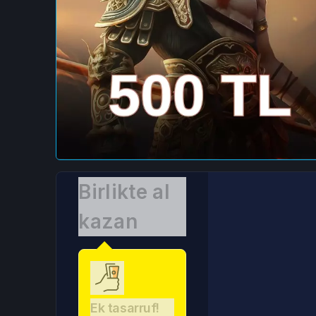
Birlikte al
kazan
Ek tasarruf!