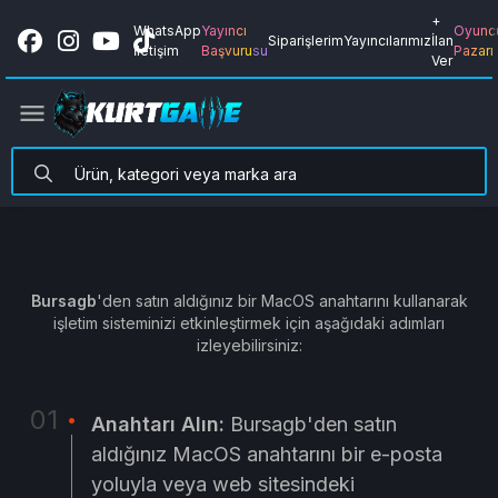
+
WhatsApp
Yayıncı
Oyunc
Siparişlerim
Yayıncılarımız
İlan
İletişim
Başvurusu
Pazarı
Ver
Bursagb
'den satın aldığınız bir MacOS anahtarını kullanarak
işletim sisteminizi etkinleştirmek için aşağıdaki adımları
izleyebilirsiniz:
Anahtarı Alın:
Bursagb'den satın
aldığınız MacOS anahtarını bir e-posta
yoluyla veya web sitesindeki