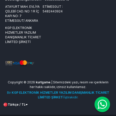
ATAYURT MAH. EVLİYA
ETİMESGUT :
ÇELEBİ CAD. NO: 1 R İÇ
5482443924
KAPI NO: 7
ETİMESGUT/ ANKARA
KGP ELEKTRONİK
HİZMETLER YAZILIM
DANIŞMANLIK TİCARET
LİMİTED ŞİRKETİ
Copyright © 2026
kurtgame
.| Sitemizdeki yazı, resim ve içeriklerin
her hakkı saklıdır, izinsiz kullanılamaz.
Bir
KGP ELEKTRONİK HİZMETLER YAZILIM DANIŞMANLIK TİCARET
LİMİTED ŞİRKETİ
İştirakidir.
Türkçe / TL