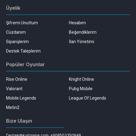
Üyelik
Şifremi Unuttum
Hesabım
Cüzdanım
Beğendiklerim
Siparişlerim
İlan Yönetimi
Destek Taleplerim
Popüler Oyunlar
Rise Online
Knight Online
Valorant
Pubg Mobile
Mobile Legends
League Of Legends
Metin2
Bize Ulaşın
Destek@kurtgame.com
+908503350848