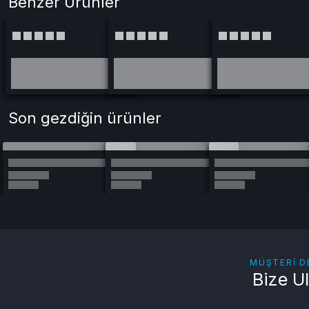
Benzer Ürünler
Son gezdiğin ürünler
MÜŞTERI D
Bize U