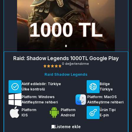
Raid: Shadow Legends 1000TL Google Play
Raid Shadow Legends
Aktif edilebilir:
Türkiye
Bölge
Ülke kontrolü
Türkiye
Platform: Windows
Platform: MacOS
Aktifleştirme rehberi
Aktifleştirme rehberi
Platform
Platform
Ürün Tipi
0 değerlendirme
IOS
Android
E-pin
Listeme ekle