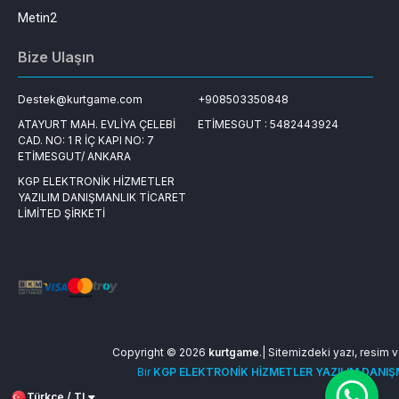
Metin2
Bize Ulaşın
Destek@kurtgame.com
+908503350848
ATAYURT MAH. EVLİYA ÇELEBİ
ETİMESGUT : 5482443924
CAD. NO: 1 R İÇ KAPI NO: 7
ETİMESGUT/ ANKARA
KGP ELEKTRONİK HİZMETLER
YAZILIM DANIŞMANLIK TİCARET
LİMİTED ŞİRKETİ
Copyright © 2026
kurtgame
.| Sitemizdeki yazı, resim ve
Bir
KGP ELEKTRONİK HİZMETLER YAZILIM DANIŞM
Türkçe / TL