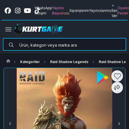
+
WhatsApp
Yayıncı
Oyunc
Siparişlerim
Yayıncılarımız
İlan
İletişim
Başvurusu
Pazarı
Ver
Kategoriler
Raid Shadow Legends
Raid Shadow Leg