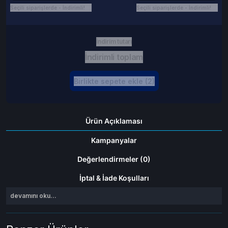
Seçili siparişlerde - İndirimli!
Seçili siparişlerde - İndirimli!
İndirim tutarı
İndirimli toplam
Birlikte sepete ekle (2)
Ürün Açıklaması
Kampanyalar
Değerlendirmeler (0)
İptal & İade Koşulları
devamını oku...