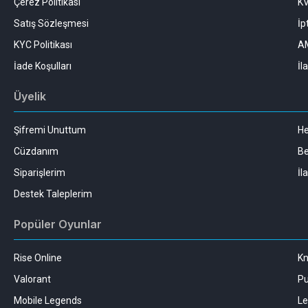
Çerez Politikası
K
Satış Sözleşmesi
İp
KYC Politikası
AM
İade Koşulları
İl
Üyelik
Şifremi Unuttum
H
Cüzdanım
Be
Siparişlerim
İl
Destek Taleplerim
Popüler Oyunlar
Rise Online
Kn
Valorant
Pu
Mobile Legends
Le