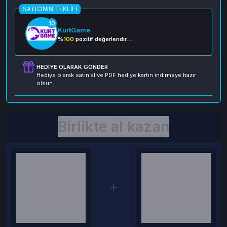
SATICININ TEKLIFI
10
KurtGame
%
100
pozitif değerlendirme
HEDIYE OLARAK GÖNDER
Hediye olarak satın al ve PDF hediye kartın indirmeye hazır
olsun.
Birlikte al kazan