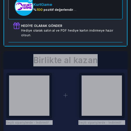
10
KurtGame
%
100
pozitif değerlendirme
HEDIYE OLARAK GÖNDER
Hediye olarak satın al ve PDF hediye kartın indirmeye hazır
olsun.
Birlikte al kazan
Seçili siparişlerde - İndirimli!
Seçili siparişlerde - İndirimli!