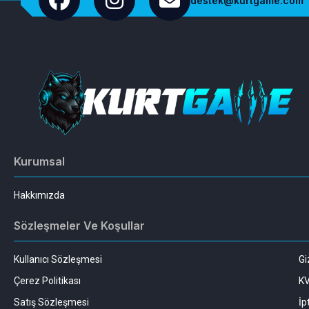
destek@kurtgame.com
Kurumsal
Hakkımızda
Sözleşmeler Ve Koşullar
Kullanıcı Sözleşmesi
Gi
Çerez Politikası
K
Satış Sözleşmesi
İp