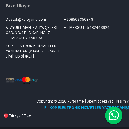
Bize Ulaşın
Destek@kurtgame.com
+908503350848
ATAYURT MAH. EVLİYA ÇELEBİ
ETİMESGUT : 5482443924
CAD. NO: 1 R İÇ KAPI NO: 7
ETİMESGUT/ ANKARA
KGP ELEKTRONİK HİZMETLER
YAZILIM DANIŞMANLIK TİCARET
LİMİTED ŞİRKETİ
Copyright © 2026
kurtgame
.| Sitemizdeki yazı, resim ve
Bir
KGP ELEKTRONİK HİZMETLER YAZILIM DANIŞM
Türkçe / TL