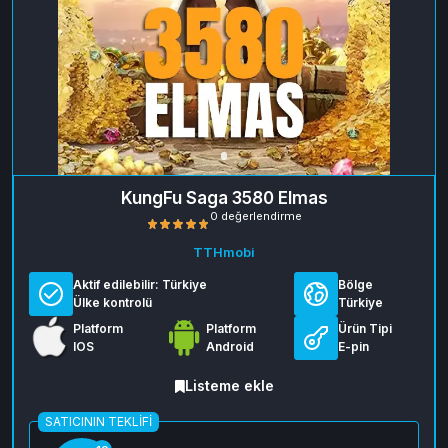
KungFu Saga 3580 Elmas
TTHmobi
Aktif edilebilir:
Türkiye
Bölge
Ülke kontrolü
Türkiye
Platform
Platform
Ürün Tipi
IOS
Android
E-pin
0 değerlendirme
Listeme ekle
SATICININ TEKLIFI