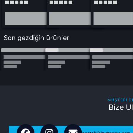
Son gezdiğin ürünler
MÜŞTERI D
Bize U