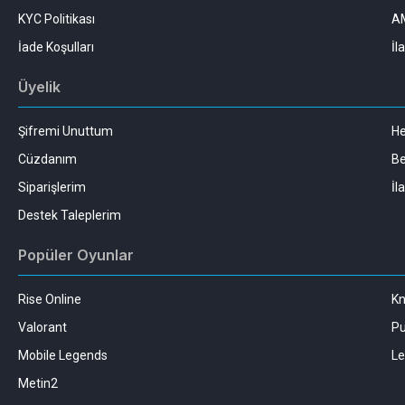
KYC Politikası
AM
İade Koşulları
İl
Üyelik
Şifremi Unuttum
H
Cüzdanım
Be
Siparişlerim
İl
Destek Taleplerim
Popüler Oyunlar
Rise Online
Kn
Valorant
Pu
Mobile Legends
Le
Metin2