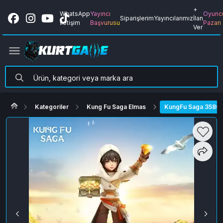
+
WhatsApp
Yayıncı
Oyunc
Siparişlerim
Yayıncılarımız
İlan
İletişim
Başvurusu
Pazarı
Ver
Kategoriler
Kung Fu Saga Elmas
KungFu Saga 3580 