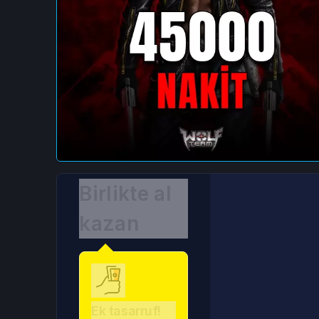
Birlikte al
kazan
Ek tasarruf!