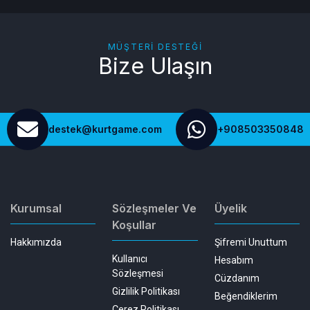
MÜŞTERI DESTEĞI
Bize Ulaşın
destek@kurtgame.com
+908503350848
Kurumsal
Sözleşmeler Ve
Üyelik
Koşullar
Hakkımızda
Şifremi Unuttum
Kullanıcı
Hesabım
Sözleşmesi
Cüzdanım
Gizlilik Politikası
Beğendiklerim
Çerez Politikası