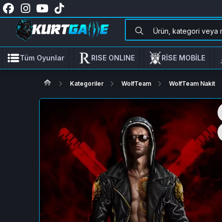
Tüm Oyunlar
RISE ONLINE
RİSE MOBİLE
Kategoriler
WolfTeam
WolfTeam Nakit