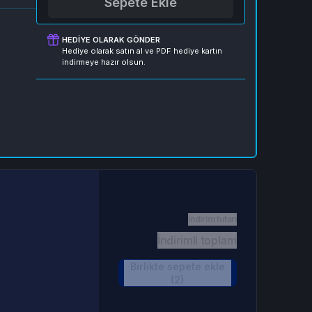
Sepete Ekle
HEDIYE OLARAK GÖNDER
Hediye olarak satın al ve PDF hediye kartın
indirmeye hazır olsun.
İndirim tutarı
İndirimli toplam
Birlikte sepete ekle
(2)