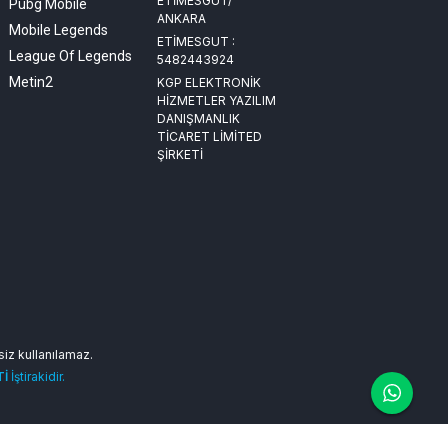
ETİMESGUT/
Pubg Mobile
ANKARA
Mobile Legends
ETİMESGUT :
League Of Legends
5482443924
Metin2
KGP ELEKTRONİK
HİZMETLER YAZILIM
DANIŞMANLIK
TİCARET LİMİTED
ŞİRKETİ
nsiz kullanılamaz.
Tİ
İştirakidir.