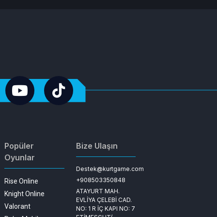
Popüler
Bize Ulaşın
Oyunlar
Destek@kurtgame.com
+908503350848
Rise Online
ATAYURT MAH.
Knight Online
EVLİYA ÇELEBİ CAD.
Valorant
NO: 1 R İÇ KAPI NO: 7