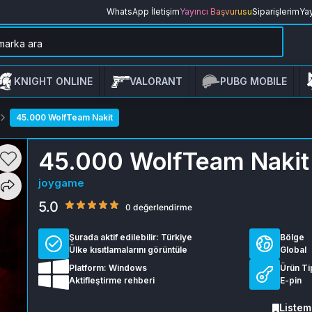
WhatsApp İletişim
Yayıncı Başvurusu
Siparişlerim
Yay
KNIGHT ONLINE
VALORANT
PUBG MOBILE
45.000 WolfTeam Nakit
45.000 WolfTeam Nakit
joygame
5.0
0 değerlendirme
Şurada aktif edilebilir:
Türkiye
Bölge
Ülke kısıtlamalarını görüntüle
Global
Platform: Windows
Ürün Ti
Aktifleştirme rehberi
E-pin
Listem