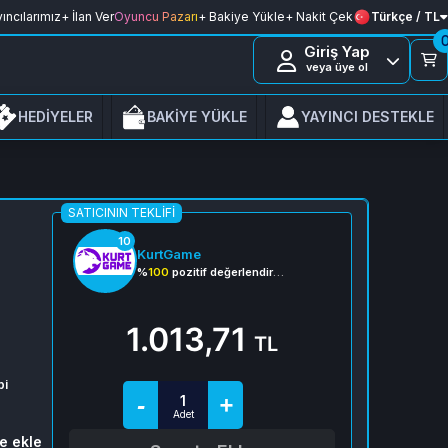
ıncılarımız
+ İlan Ver
Oyuncu Pazarı
+ Bakiye Yükle
+ Nakit Çek
Türkçe / TL
Giriş Yap
veya üye ol
HEDİYELER
BAKİYE YÜKLE
YAYINCI DESTEKLE
SATICININ TEKLIFI
10
KurtGame
%
100
pozitif değerlendirme
1.013,71
TL
pi
e ekle