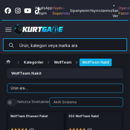
+
WhatsApp
Yayıncı
Oyunc
Siparişlerim
Yayıncılarımız
İlan
İletişim
Başvurusu
Pazarı
Ver
Kategoriler
WolfTeam
WolfTeam Nakit
WolfTeam Nakit
Yalnızca Stoktakiler
WolfTeam Efsanevi Paket
350 WolfTeam Nakit
(0)
(0)