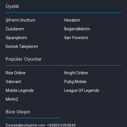
Üyelik
Şifremi Unuttum
Hesabım
Cüzdanım
Beğendiklerim
Siparişlerim
İlan Yönetimi
Destek Taleplerim
Popüler Oyunlar
Rise Online
Knight Online
Valorant
Pubg Mobile
Mobile Legends
League Of Legends
Metin2
Bize Ulaşın
Destek@kurtgame.com
+908503350848