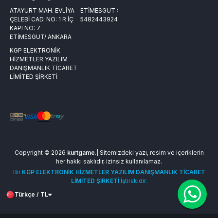
ATAYURT MAH. EVLİYA
ETİMESGUT :
ÇELEBİ CAD. NO: 1 R İÇ
5482443924
KAPI NO: 7
ETİMESGUT/ ANKARA
KGP ELEKTRONİK
HİZMETLER YAZILIM
DANIŞMANLIK TİCARET
LİMİTED ŞİRKETİ
Copyright © 2026
kurtgame
.| Sitemizdeki yazı, resim ve içeriklerin
her hakkı saklıdır, izinsiz kullanılamaz.
Bir
KGP ELEKTRONİK HİZMETLER YAZILIM DANIŞMANLIK TİCARET
LİMİTED ŞİRKETİ
İştirakidir.
Türkçe / TL