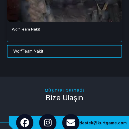
WolfTeam Nakit
WolfTeam Nakit
MÜŞTERI DESTEĞI
Bize Ulaşın
destek@kurtgame.com