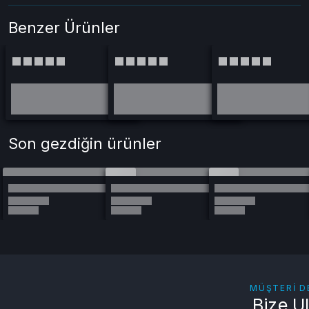
Benzer Ürünler
Son gezdiğin ürünler
MÜŞTERI D
Bize U