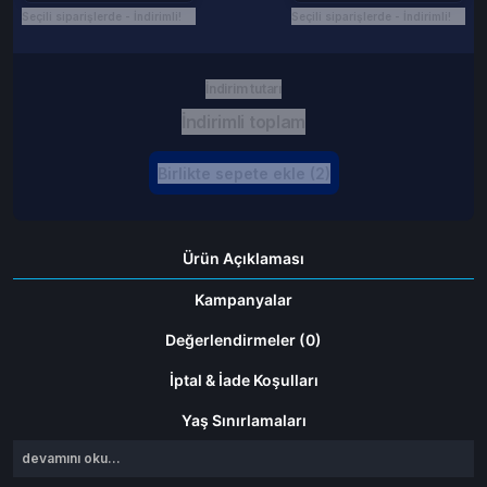
Seçili siparişlerde - İndirimli!
Seçili siparişlerde - İndirimli!
İndirim tutarı
İndirimli toplam
Birlikte sepete ekle (2)
Ürün Açıklaması
Kampanyalar
Değerlendirmeler (0)
İptal & İade Koşulları
Yaş Sınırlamaları
devamını oku...