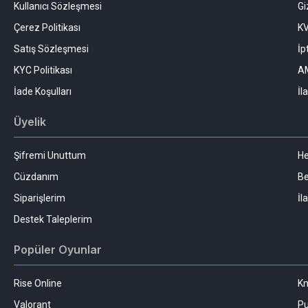
Kullanıcı Sözleşmesi
Gi
Çerez Politikası
K
Satış Sözleşmesi
İp
KYC Politikası
AM
İade Koşulları
İl
Üyelik
Şifremi Unuttum
H
Cüzdanım
Be
Siparişlerim
İl
Destek Taleplerim
Popüler Oyunlar
Rise Online
Kn
Valorant
Pu