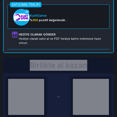
SATICININ TEKLIFI
10
KurtGame
%
100
pozitif değerlendirme
HEDIYE OLARAK GÖNDER
Hediye olarak satın al ve PDF hediye kartın indirmeye hazır
olsun.
Birlikte al kazan