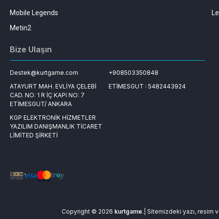
Mobile Legends
Le
Metin2
Bize Ulaşın
Destek@kurtgame.com
+908503350848
ATAYURT MAH. EVLİYA ÇELEBİ
ETİMESGUT : 5482443924
CAD. NO: 1 R İÇ KAPI NO: 7
ETİMESGUT/ ANKARA
KGP ELEKTRONİK HİZMETLER
YAZILIM DANIŞMANLIK TİCARET
LİMİTED ŞİRKETİ
Copyright © 2026
kurtgame
.| Sitemizdeki yazı, resim ve