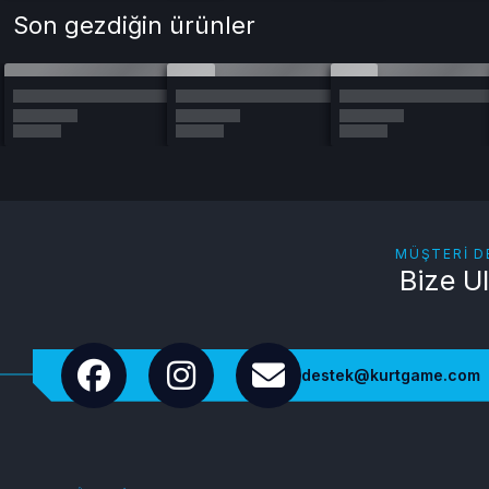
Son gezdiğin ürünler
MÜŞTERI D
Bize U
destek@kurtgame.com