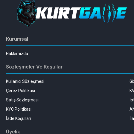
Kurumsal
Hakkımızda
Sözleşmeler Ve Koşullar
Kullanıcı Sözleşmesi
Gi
Çerez Politikası
K
Satış Sözleşmesi
İp
KYC Politikası
AM
İade Koşulları
İl
Üyelik