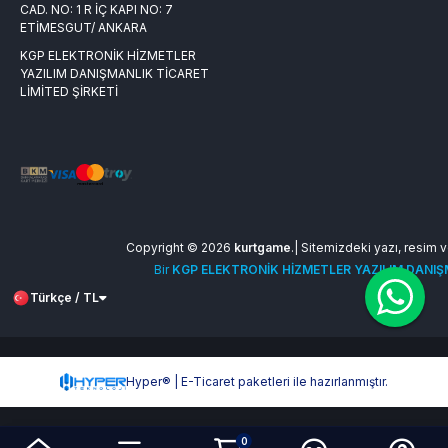
CAD. NO: 1 R İÇ KAPI NO: 7
ETİMESGUT/ ANKARA
KGP ELEKTRONİK HİZMETLER
YAZILIM DANIŞMANLIK TİCARET
LİMİTED ŞİRKETİ
Copyright © 2026
kurtgame
.| Sitemizdeki yazı, resim ve
Bir
KGP ELEKTRONİK HİZMETLER YAZILIM DANIŞM
Türkçe / TL
Hyper® | E-Ticaret paketleri ile hazırlanmıştır.
0