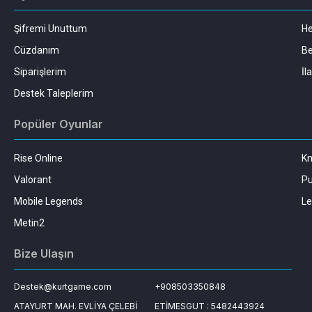
Şifremi Unuttum
H
Cüzdanım
Be
Siparişlerim
İl
Destek Taleplerim
Popüler Oyunlar
Rise Online
Kn
Valorant
Pu
Mobile Legends
Le
Metin2
Bize Ulaşın
Destek@kurtgame.com
+908503350848
ATAYURT MAH. EVLİYA ÇELEBİ
ETİMESGUT : 5482443924