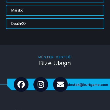
Marsko
DeathKO
MÜŞTERI DESTEĞI
Bize Ulaşın
destek@kurtgame.com