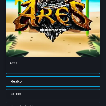
ARES
Realko
KO100