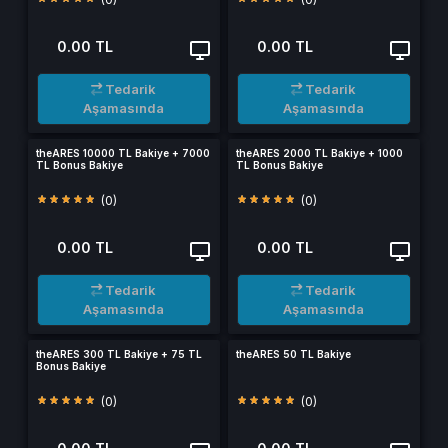
0.00 TL
0.00 TL
Tedarik
Tedarik
Aşamasında
Aşamasında
theARES 10000 TL Bakiye + 7000
theARES 2000 TL Bakiye + 1000
TL Bonus Bakiye
TL Bonus Bakiye
(0)
(0)
0.00 TL
0.00 TL
Tedarik
Tedarik
Aşamasında
Aşamasında
theARES 300 TL Bakiye + 75 TL
theARES 50 TL Bakiye
Bonus Bakiye
(0)
(0)