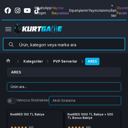
+
WhatsApp
Yayıncı
Oyunc
Siparişlerim
Yayıncılarımız
İlan
İletişim
Başvurusu
Pazarı
Ver
Kategoriler
PVP Serverlar
ARES
ARES
Yalnızca Stoktakiler
theARES 100 TL Bakiye
theARES 1000 TL Bakiye + 500
TL Bonus Bakiye
(0)
(0)