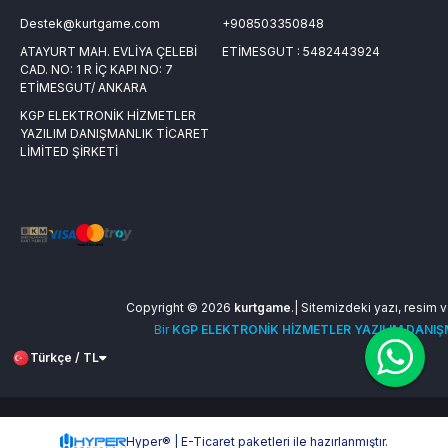
Destek@kurtgame.com
+908503350848
ATAYURT MAH. EVLİYA ÇELEBİ
ETİMESGUT : 5482443924
CAD. NO: 1 R İÇ KAPI NO: 7
ETİMESGUT/ ANKARA
KGP ELEKTRONİK HİZMETLER
YAZILIM DANIŞMANLIK TİCARET
LİMİTED ŞİRKETİ
Copyright © 2026
kurtgame
.| Sitemizdeki yazı, resim ve
Bir
KGP ELEKTRONİK HİZMETLER YAZILIM DANIŞM
Türkçe / TL
Hyper® | E-Ticaret paketleri ile hazırlanmıştır.