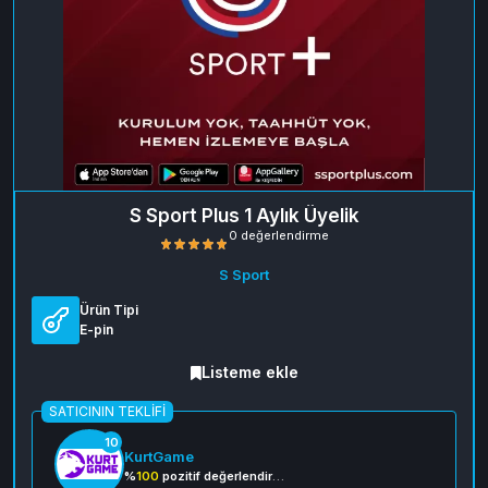
S Sport Plus 1 Aylık Üyelik
S Sport
Ürün Tipi
E-pin
Listeme ekle
SATICININ TEKLIFI
0 değerlendirme
10
KurtGame
%
100
pozitif değerlendirme