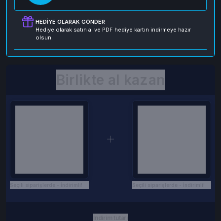
HEDIYE OLARAK GÖNDER
Hediye olarak satın al ve PDF hediye kartın indirmeye hazır
olsun.
Birlikte al kazan
Seçili siparişlerde - İndirimli!
Seçili siparişlerde - İndirimli!
İndirim tutarı