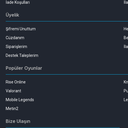
İade Koşulları
İl
Üyelik
Şifremi Unuttum
H
Cüzdanım
Be
Siparişlerim
İl
Destek Taleplerim
Popüler Oyunlar
Rise Online
Kn
Valorant
Pu
Mobile Legends
Le
Metin2
Bize Ulaşın