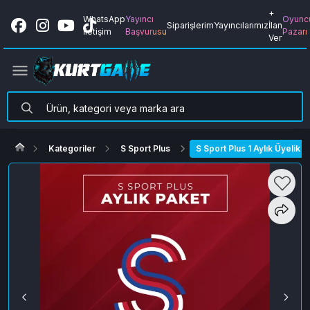
+
WhatsApp
Yayıncı
Oyunc
Siparişlerim
Yayıncılarımız
İlan
İletişim
Başvurusu
Pazarı
Ver
Kategoriler
S Sport Plus
S Sport Plus 1 Aylık Üyelik