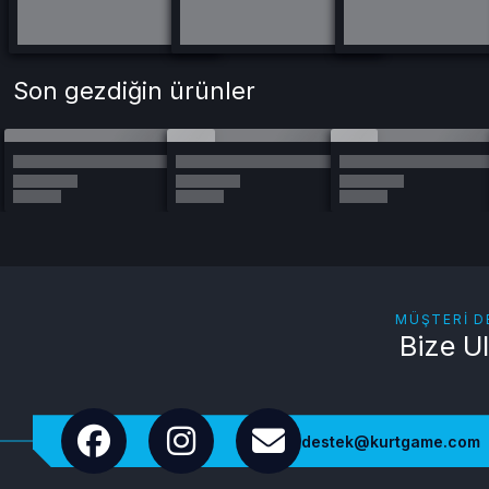
Son gezdiğin ürünler
MÜŞTERI D
Bize U
destek@kurtgame.com