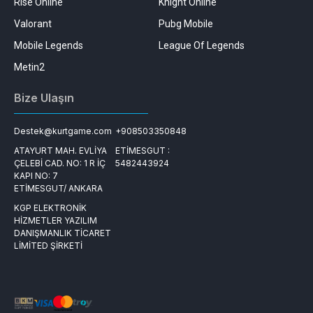
Rise Online
Knight Online
Valorant
Pubg Mobile
Mobile Legends
League Of Legends
Metin2
Bize Ulaşın
Destek@kurtgame.com
+908503350848
ATAYURT MAH. EVLİYA
ETİMESGUT :
ÇELEBİ CAD. NO: 1 R İÇ
5482443924
KAPI NO: 7
ETİMESGUT/ ANKARA
KGP ELEKTRONİK
HİZMETLER YAZILIM
DANIŞMANLIK TİCARET
LİMİTED ŞİRKETİ