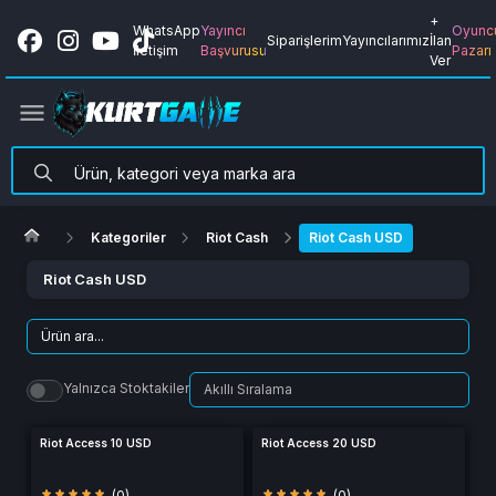
+
WhatsApp
Yayıncı
Oyunc
Siparişlerim
Yayıncılarımız
İlan
İletişim
Başvurusu
Pazarı
Ver
Kategoriler
Riot Cash
Riot Cash USD
Riot Cash USD
Yalnızca Stoktakiler
Riot Access 10 USD
Riot Access 20 USD
(0)
(0)