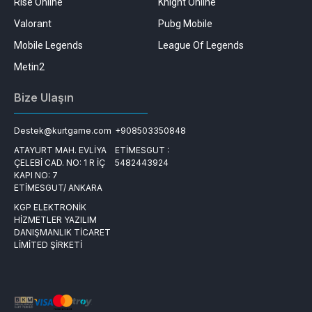
Rise Online
Knight Online
Valorant
Pubg Mobile
Mobile Legends
League Of Legends
Metin2
Bize Ulaşın
Destek@kurtgame.com
+908503350848
ATAYURT MAH. EVLİYA
ETİMESGUT :
ÇELEBİ CAD. NO: 1 R İÇ
5482443924
KAPI NO: 7
ETİMESGUT/ ANKARA
KGP ELEKTRONİK
HİZMETLER YAZILIM
DANIŞMANLIK TİCARET
LİMİTED ŞİRKETİ