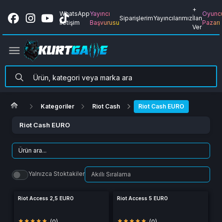
+
WhatsApp
Yayıncı
Oyunc
Siparişlerim
Yayıncılarımız
İlan
İletişim
Başvurusu
Pazarı
Ver
Kategoriler
Riot Cash
Riot Cash EURO
Riot Cash EURO
Yalnızca Stoktakiler
Riot Access 2,5 EURO
Riot Access 5 EURO
(0)
(0)