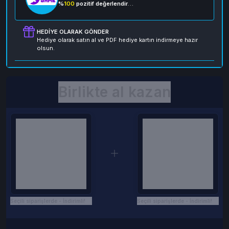
%
100
pozitif değerlendirme
HEDIYE OLARAK GÖNDER
Hediye olarak satın al ve PDF hediye kartın indirmeye hazır
olsun.
Birlikte al kazan
Seçili siparişlerde - İndirimli!
Seçili siparişlerde - İndirimli!