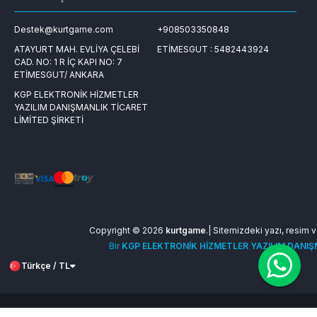
Destek@kurtgame.com
+908503350848
ATAYURT MAH. EVLİYA ÇELEBİ
ETİMESGUT : 5482443924
CAD. NO: 1 R İÇ KAPI NO: 7
ETİMESGUT/ ANKARA
KGP ELEKTRONİK HİZMETLER
YAZILIM DANIŞMANLIK TİCARET
LİMİTED ŞİRKETİ
Copyright © 2026
kurtgame
.| Sitemizdeki yazı, resim ve
Bir
KGP ELEKTRONİK HİZMETLER YAZILIM DANIŞM
Türkçe / TL