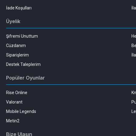
İade Koşulları
İl
Üyelik
Şifremi Unuttum
H
Cüzdanım
Be
Siparişlerim
İl
Destek Taleplerim
Popüler Oyunlar
Rise Online
Kn
Valorant
Pu
Mobile Legends
Le
Metin2
Bize Ulaşın