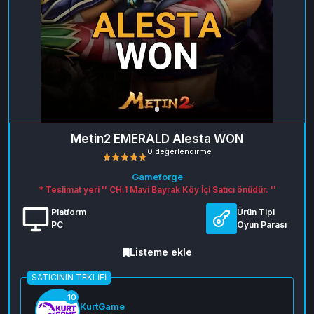
Metin2 EMERALD Alesta WON
Gameforge
* Teslimat yeri '' CH.1 Mavi Bayrak Köy İçi Satıcı önüdür. ''
Platform
Ürün Tipi
PC
Oyun Parası
Listeme ekle
0 değerlendirme
SATICININ TEKLIFI
10
KurtGame