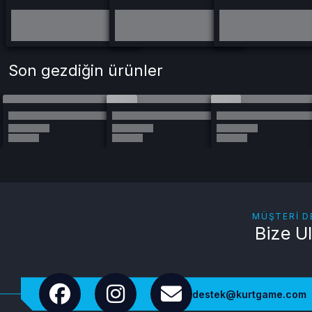
Son gezdiğin ürünler
MÜŞTERI D
Bize U
destek@kurtgame.com