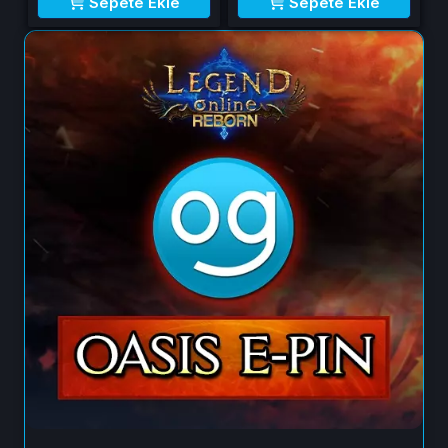
Sepete Ekle
Sepete Ekle