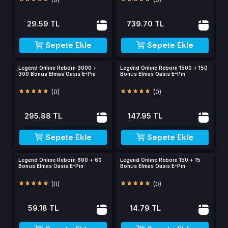
29.59 TL
739.70 TL
Sepete Ekle
Sepete Ekle
Legend Online Reborn 3000 +
Legend Online Reborn 1500 + 150
300 Bonus Elmas Oasis E-Pin
Bonus Elmas Oasis E-Pin
(0)
(0)
295.88 TL
147.95 TL
Sepete Ekle
Sepete Ekle
Legend Online Reborn 600 + 60
Legend Online Reborn 150 + 15
Bonus Elmas Oasis E-Pin
Bonus Elmas Oasis E-Pin
(0)
(0)
59.18 TL
14.79 TL