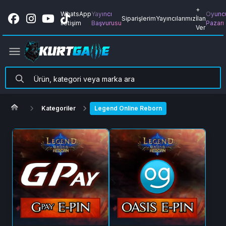
+
WhatsApp
Yayıncı
Oyunc
Siparişlerim
Yayıncılarımız
İlan
İletişim
Başvurusu
Pazarı
Ver
Kategoriler
Legend Online Reborn