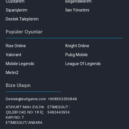
Cüzdanım
Beğendiklerim
Siparişlerim
İlan Yönetimi
Destek Taleplerim
Popüler Oyunlar
Rise Online
Knight Online
Valorant
Pubg Mobile
Mobile Legends
League Of Legends
Metin2
Bize Ulaşın
Destek@kurtgame.com
+908503350848
ATAYURT MAH. EVLİYA
ETİMESGUT :
ÇELEBİ CAD. NO: 1 R İÇ
5482443924
KAPI NO: 7
ETİMESGUT/ ANKARA