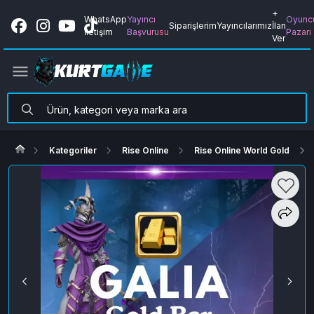
+
WhatsApp
Yayıncı
Oyunc
Siparişlerim
Yayıncılarımız
İlan
İletişim
Başvurusu
Pazarı
Ver
Kategoriler
Rise Online
Rise Online World Gold