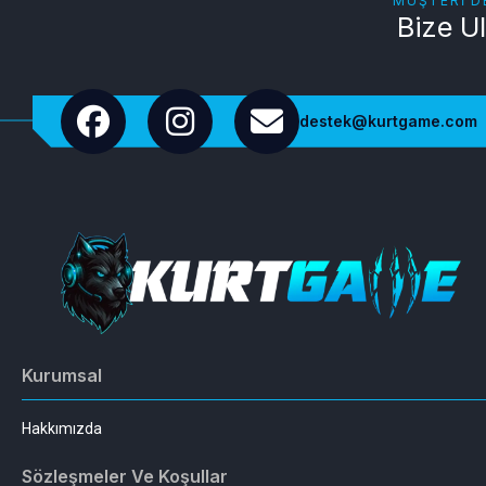
MÜŞTERI D
Bize U
destek@kurtgame.com
Kurumsal
Hakkımızda
Sözleşmeler Ve Koşullar