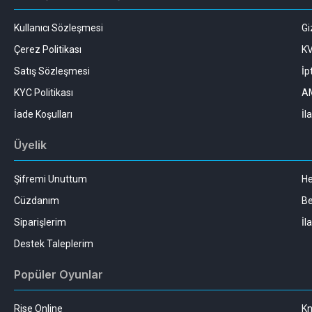
Kullanıcı Sözleşmesi
Gi
Çerez Politikası
K
Satış Sözleşmesi
İp
KYC Politikası
AM
İade Koşulları
İl
Üyelik
Şifremi Unuttum
H
Cüzdanım
Be
Siparişlerim
İl
Destek Taleplerim
Popüler Oyunlar
Rise Online
Kn