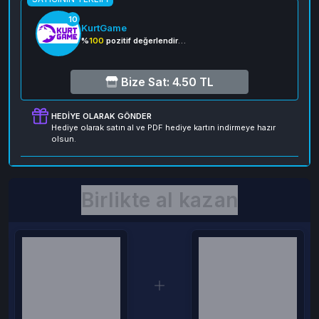
10
KurtGame
%
100
pozitif değerlendirme
Bize Sat: 4.50 TL
HEDIYE OLARAK GÖNDER
Hediye olarak satın al ve PDF hediye kartın indirmeye hazır
olsun.
Birlikte al kazan