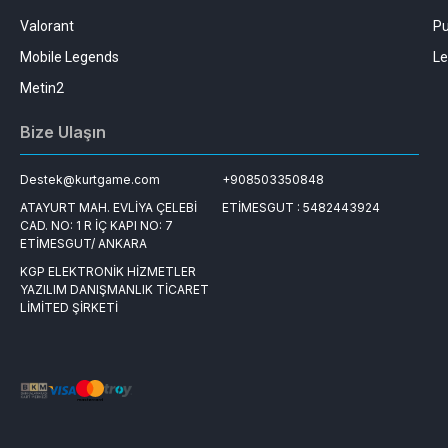
Valorant
Pu
Mobile Legends
Le
Metin2
Bize Ulaşın
Destek@kurtgame.com
+908503350848
ATAYURT MAH. EVLİYA ÇELEBİ
ETİMESGUT : 5482443924
CAD. NO: 1 R İÇ KAPI NO: 7
ETİMESGUT/ ANKARA
KGP ELEKTRONİK HİZMETLER
YAZILIM DANIŞMANLIK TİCARET
LİMİTED ŞİRKETİ