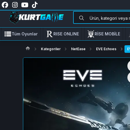
Tüm Oyunlar
RISE ONLINE
RİSE MOBİLE
Kategoriler
NetEase
EVE Echoes
E