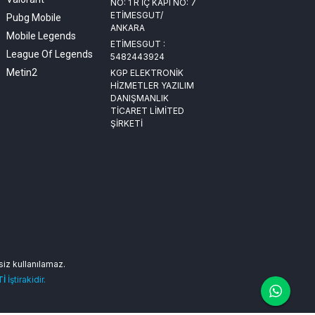
NO: 1 R İÇ KAPI NO: 7
ETİMESGUT/
Pubg Mobile
ANKARA
Mobile Legends
ETİMESGUT :
League Of Legends
5482443924
Metin2
KGP ELEKTRONİK
HİZMETLER YAZILIM
DANIŞMANLIK
TİCARET LİMİTED
ŞİRKETİ
nsiz kullanılamaz.
Tİ
İştirakidir.