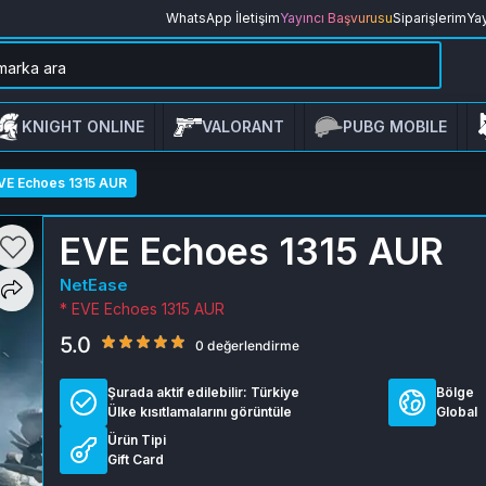
WhatsApp İletişim
Yayıncı Başvurusu
Siparişlerim
Yay
KNIGHT ONLINE
VALORANT
PUBG MOBILE
VE Echoes 1315 AUR
EVE Echoes 1315 AUR
NetEase
* EVE Echoes 1315 AUR
5.0
0 değerlendirme
Şurada aktif edilebilir:
Türkiye
Bölge
Ülke kısıtlamalarını görüntüle
Global
Ürün Tipi
Gift Card