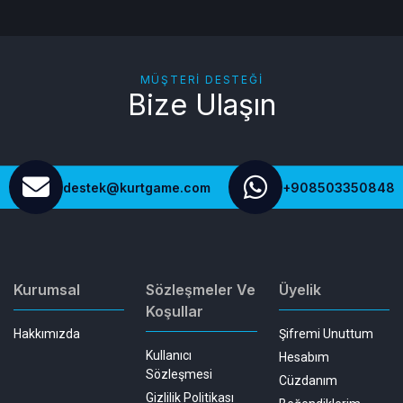
MÜŞTERI DESTEĞI
Bize Ulaşın
destek@kurtgame.com
+908503350848
Kurumsal
Sözleşmeler Ve
Üyelik
Koşullar
Hakkımızda
Şifremi Unuttum
Kullanıcı
Hesabım
Sözleşmesi
Cüzdanım
Gizlilik Politikası