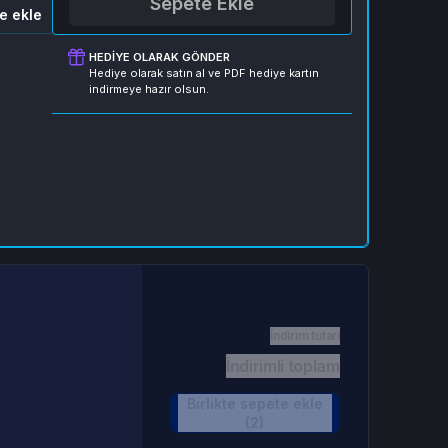
Sepete Ekle
e ekle
HEDIYE OLARAK GÖNDER
Hediye olarak satın al ve PDF hediye kartın
indirmeye hazır olsun.
İndirim tutarı
İndirimli toplam
Birlikte sepete ekle
(2)