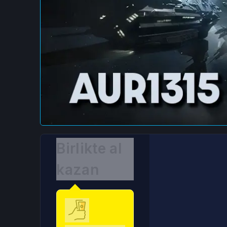
Birlikte al
kazan