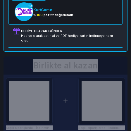
10
KurtGame
%
100
pozitif değerlendirme
HEDIYE OLARAK GÖNDER
Hediye olarak satın al ve PDF hediye kartın indirmeye hazır
olsun.
Birlikte al kazan
Seçili siparişlerde - İndirimli!
Seçili siparişlerde - İndirimli!