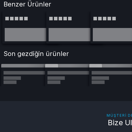
Benzer Ürünler
Son gezdiğin ürünler
MÜŞTERI D
Bize U