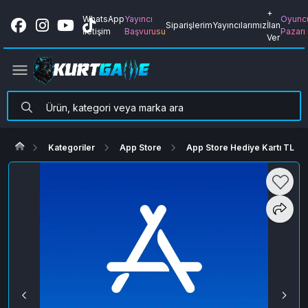
+
WhatsApp
Yayıncı
Oyunc
Siparişlerim
Yayıncılarımız
İlan
İletişim
Başvurusu
Pazarı
Ver
Kategoriler
App Store
App Store Hediye Kartı TL