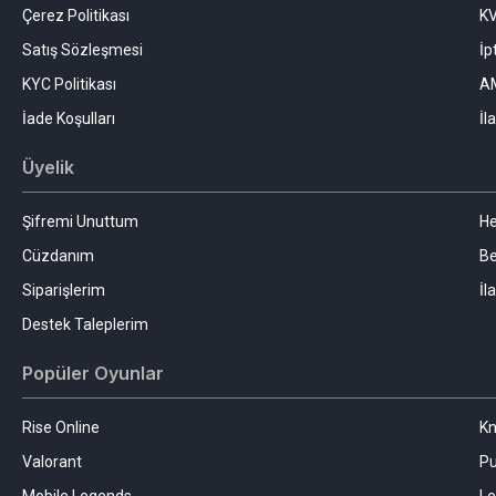
Çerez Politikası
K
Satış Sözleşmesi
İp
KYC Politikası
AM
İade Koşulları
İl
Üyelik
Şifremi Unuttum
H
Cüzdanım
Be
Siparişlerim
İl
Destek Taleplerim
Popüler Oyunlar
Rise Online
Kn
Valorant
Pu