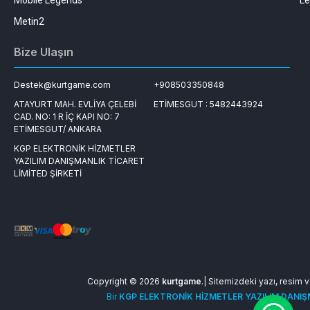
Mobile Legends
Le
Metin2
Bize Ulaşın
Destek@kurtgame.com
+908503350848
ATAYURT MAH. EVLİYA ÇELEBİ
ETİMESGUT : 5482443924
CAD. NO: 1 R İÇ KAPI NO: 7
ETİMESGUT/ ANKARA
KGP ELEKTRONİK HİZMETLER
YAZILIM DANIŞMANLIK TİCARET
LİMİTED ŞİRKETİ
Copyright © 2026
kurtgame
.| Sitemizdeki yazı, resim ve
Bir
KGP ELEKTRONİK HİZMETLER YAZILIM DANIŞM