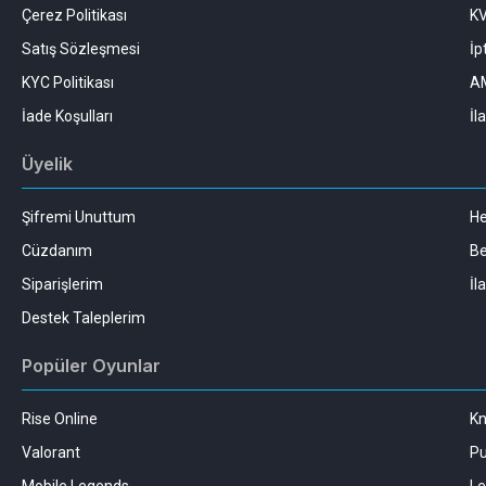
Çerez Politikası
K
Satış Sözleşmesi
İp
KYC Politikası
AM
İade Koşulları
İl
Üyelik
Şifremi Unuttum
H
Cüzdanım
Be
Siparişlerim
İl
Destek Taleplerim
Popüler Oyunlar
Rise Online
Kn
Valorant
Pu