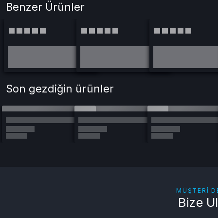
Benzer Ürünler
Son gezdiğin ürünler
MÜŞTERI D
Bize U