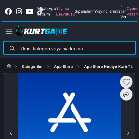
+
WhatsApp
Yayıncı
Oyunc
Siparişlerim
Yayıncılarımız
İlan
İletişim
Başvurusu
Pazarı
Ver
Kategoriler
App Store
App Store Hediye Kartı TL