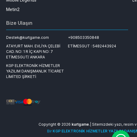
Mobile Legends
Le
Metin2
Bize Ulaşın
Destek@kurtgame.com
+908503350848
ATAYURT MAH. EVLİYA ÇELEBİ
ETİMESGUT : 5482443924
CAD. NO: 1 R İÇ KAPI NO: 7
ETİMESGUT/ ANKARA
KGP ELEKTRONİK HİZMETLER
YAZILIM DANIŞMANLIK TİCARET
LİMİTED ŞİRKETİ
Copyright © 2026
kurtgame
.| Sitemizdeki yazı, resim ve
Bir
KGP ELEKTRONİK HİZMETLER YAZILIM DANIŞM