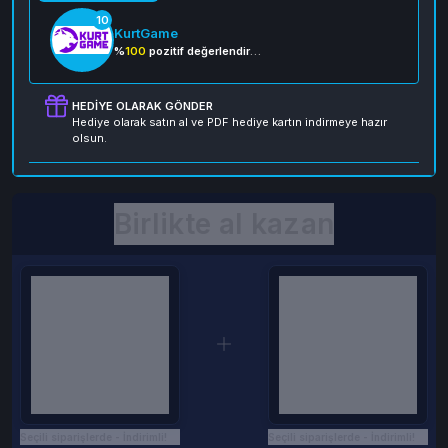
10
KurtGame
%
100
pozitif değerlendirme
HEDIYE OLARAK GÖNDER
Hediye olarak satın al ve PDF hediye kartın indirmeye hazır
olsun.
Birlikte al kazan
Seçili siparişlerde - İndirimli!
Seçili siparişlerde - İndirimli!