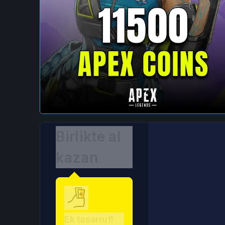
Birlikte al
kazan
Ek tasarruf!