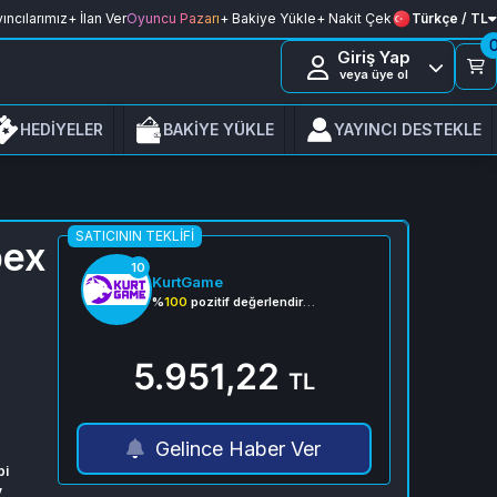
ıncılarımız
+ İlan Ver
Oyuncu Pazarı
+ Bakiye Yükle
+ Nakit Çek
Türkçe / TL
Giriş Yap
veya üye ol
HEDİYELER
BAKİYE YÜKLE
YAYINCI DESTEKLE
SATICININ TEKLIFI
pex
10
KurtGame
%
100
pozitif değerlendirme
5.951,22
TL
Gelince Haber Ver
pi
y