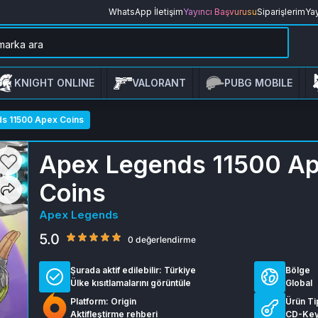
WhatsApp İletişim
Yayıncı Başvurusu
Siparişlerim
Yay
KNIGHT ONLINE
VALORANT
PUBG MOBILE
s 11500 Apex Coins
Apex Legends 11500 A
Coins
Apex Legends
5.0
0 değerlendirme
Şurada aktif edilebilir:
Türkiye
Bölge
Ülke kısıtlamalarını görüntüle
Global
Platform: Origin
Ürün Ti
Aktifleştirme rehberi
CD-Ke