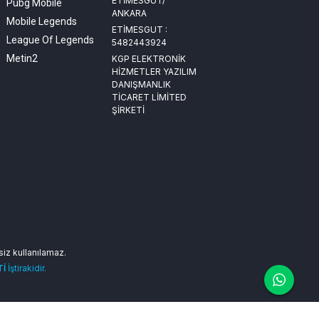
ETİMESGUT/
Pubg Mobile
ANKARA
Mobile Legends
ETİMESGUT :
League Of Legends
5482443924
Metin2
KGP ELEKTRONİK
HİZMETLER YAZILIM
DANIŞMANLIK
TİCARET LİMİTED
ŞİRKETİ
nsiz kullanılamaz.
Tİ
İştirakidir.