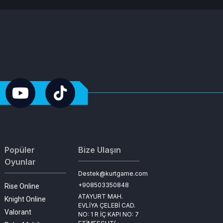
Popüler
Bize Ulaşın
Oyunlar
Destek@kurtgame.com
+908503350848
Rise Online
ATAYURT MAH.
Knight Online
EVLİYA ÇELEBİ CAD.
Valorant
NO: 1 R İÇ KAPI NO: 7