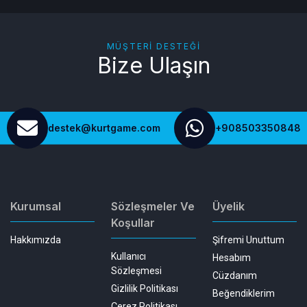
MÜŞTERI DESTEĞI
Bize Ulaşın
destek@kurtgame.com
+908503350848
Kurumsal
Sözleşmeler Ve
Üyelik
Koşullar
Hakkımızda
Şifremi Unuttum
Kullanıcı
Hesabım
Sözleşmesi
Cüzdanım
Gizlilik Politikası
Beğendiklerim
Çerez Politikası