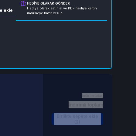
HEDIYE OLARAK GÖNDER
Hediye olarak satın al ve PDF hediye kartın
e ekle
indirmeye hazır olsun.
İndirim tutarı
İndirimli toplam
Birlikte sepete ekle
(2)