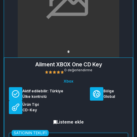
Ailment XBOX One CD Key
Xbox
Aktif edilebilir:
Türkiye
Bölge
Ülke kontrolü
Global
Ürün Tipi
CD-Key
0 değerlendirme
Listeme ekle
SATICININ TEKLIFI