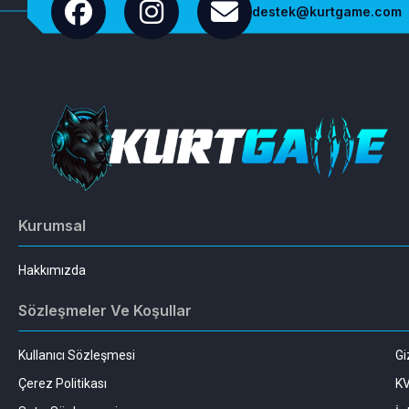
destek@kurtgame.com
Kurumsal
Hakkımızda
Sözleşmeler Ve Koşullar
Kullanıcı Sözleşmesi
Gi
Çerez Politikası
K