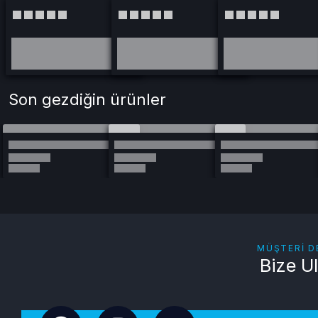
Son gezdiğin ürünler
MÜŞTERI D
Bize U