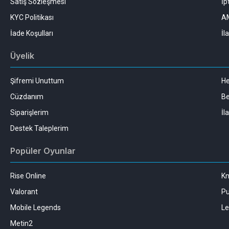
Satış Sözleşmesi
İp
KYC Politikası
AM
İade Koşulları
İl
Üyelik
Şifremi Unuttum
H
Cüzdanım
Be
Siparişlerim
İl
Destek Taleplerim
Popüler Oyunlar
Rise Online
Kn
Valorant
Pu
Mobile Legends
Le
Metin2