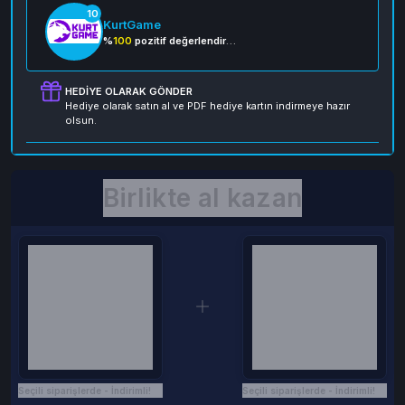
10
KurtGame
%
100
pozitif değerlendirme
HEDIYE OLARAK GÖNDER
Hediye olarak satın al ve PDF hediye kartın indirmeye hazır
olsun.
Birlikte al kazan
Seçili siparişlerde - İndirimli!
Seçili siparişlerde - İndirimli!