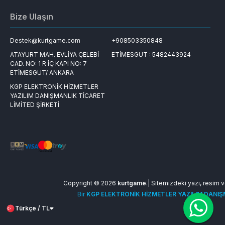
Bize Ulaşın
Destek@kurtgame.com
+908503350848
ATAYURT MAH. EVLİYA ÇELEBİ
ETİMESGUT : 5482443924
CAD. NO: 1 R İÇ KAPI NO: 7
ETİMESGUT/ ANKARA
KGP ELEKTRONİK HİZMETLER
YAZILIM DANIŞMANLIK TİCARET
LİMİTED ŞİRKETİ
Copyright © 2026
kurtgame
.| Sitemizdeki yazı, resim ve
Bir
KGP ELEKTRONİK HİZMETLER YAZILIM DANIŞM
Türkçe / TL