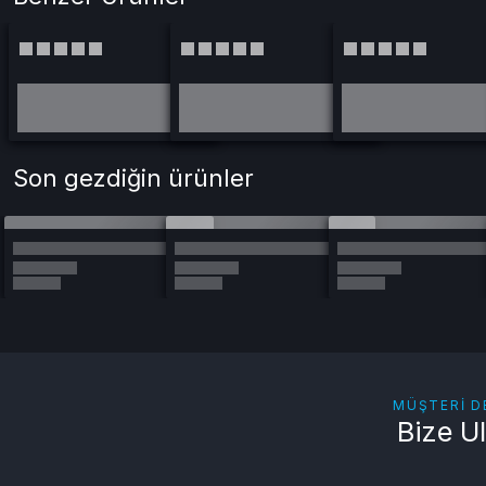
Son gezdiğin ürünler
MÜŞTERI D
Bize U