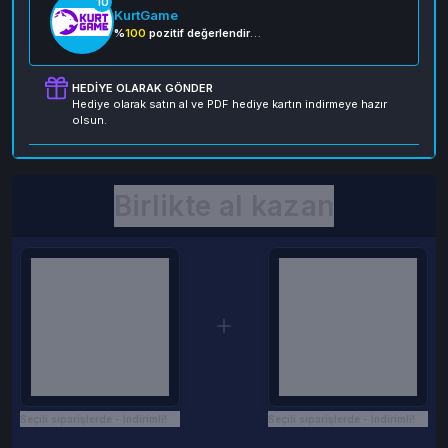
10
KurtGame
%
100
pozitif değerlendirme
HEDIYE OLARAK GÖNDER
Hediye olarak satın al ve PDF hediye kartın indirmeye hazır
olsun.
Birlikte al kazan
Seçili siparişlerde - İndirimli!
Seçili siparişlerde - İndirimli!