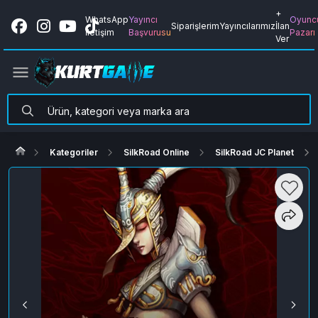
+
WhatsApp
Yayıncı
Oyunc
Siparişlerim
Yayıncılarımız
İlan
İletişim
Başvurusu
Pazarı
Ver
Kategoriler
SilkRoad Online
SilkRoad JC Planet