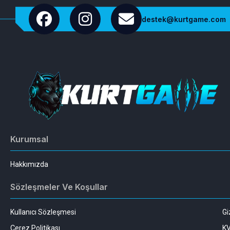
destek@kurtgame.com
Kurumsal
Hakkımızda
Sözleşmeler Ve Koşullar
Kullanıcı Sözleşmesi
Gi
Çerez Politikası
K