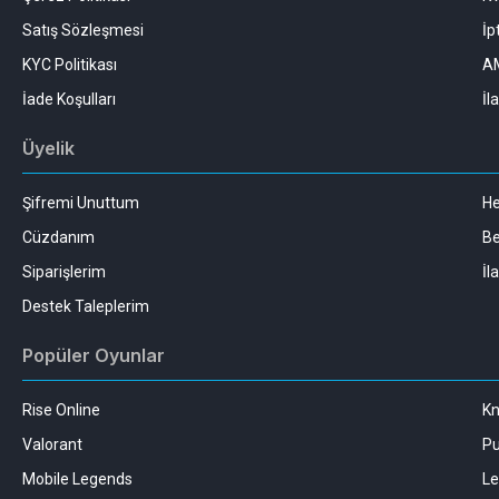
Satış Sözleşmesi
İp
KYC Politikası
AM
İade Koşulları
İl
Üyelik
Şifremi Unuttum
H
Cüzdanım
Be
Siparişlerim
İl
Destek Taleplerim
Popüler Oyunlar
Rise Online
Kn
Valorant
Pu
Mobile Legends
Le