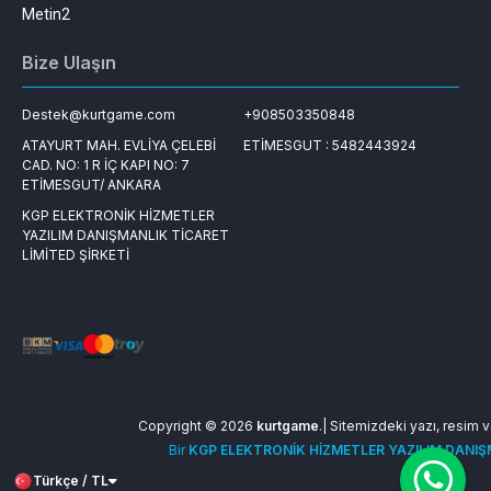
Metin2
Bize Ulaşın
Destek@kurtgame.com
+908503350848
ATAYURT MAH. EVLİYA ÇELEBİ
ETİMESGUT : 5482443924
CAD. NO: 1 R İÇ KAPI NO: 7
ETİMESGUT/ ANKARA
KGP ELEKTRONİK HİZMETLER
YAZILIM DANIŞMANLIK TİCARET
LİMİTED ŞİRKETİ
Copyright © 2026
kurtgame
.| Sitemizdeki yazı, resim ve
Bir
KGP ELEKTRONİK HİZMETLER YAZILIM DANIŞM
Türkçe / TL