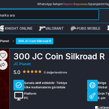
WhatsApp İletişim
Yayıncı Başvurusu
Siparişlerim
Yay
KNIGHT ONLINE
VALORANT
PUBG MOBILE
 Planet
300 JC Coin Silkroad R
300 JC Coin Silkroad R
JC Planet
5.0
0 değerlendirme
Şurada aktif edilebilir:
Türkiye
Bölge
Ülke kısıtlamalarını görüntüle
Global
Platform
Ürün Ti
PC
E-pin
Listem