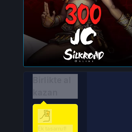
Birlikte al
kazan
Ek tasarruf!