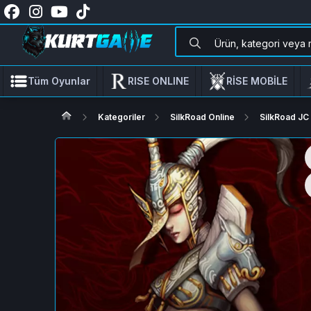
Tüm Oyunlar
RISE ONLINE
RİSE MOBİLE
Kategoriler
SilkRoad Online
SilkRoad JC