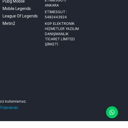
ETİMESGUT/
Pubg Mobile
ANKARA
Mobile Legends
ETİMESGUT :
League Of Legends
5482443924
Metin2
KGP ELEKTRONİK
HİZMETLER YAZILIM
DANIŞMANLIK
TİCARET LİMİTED
ŞİRKETİ
nsiz kullanılamaz.
Tİ
İştirakidir.