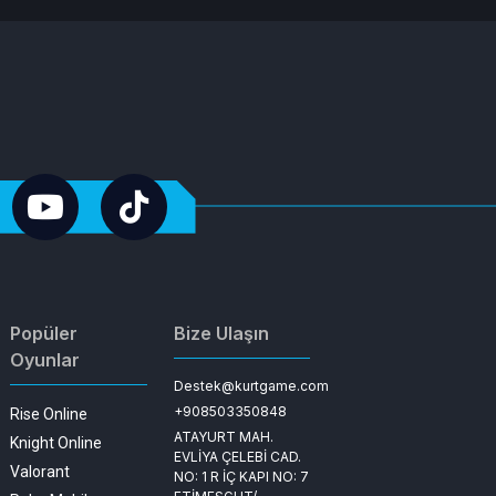
Popüler
Bize Ulaşın
Oyunlar
Destek@kurtgame.com
+908503350848
Rise Online
ATAYURT MAH.
Knight Online
EVLİYA ÇELEBİ CAD.
Valorant
NO: 1 R İÇ KAPI NO: 7