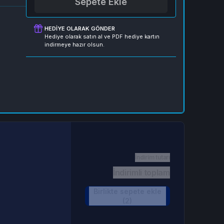
Sepete Ekle
HEDIYE OLARAK GÖNDER
Hediye olarak satın al ve PDF hediye kartın
indirmeye hazır olsun.
İndirim tutarı
İndirimli toplam
Birlikte sepete ekle
(2)