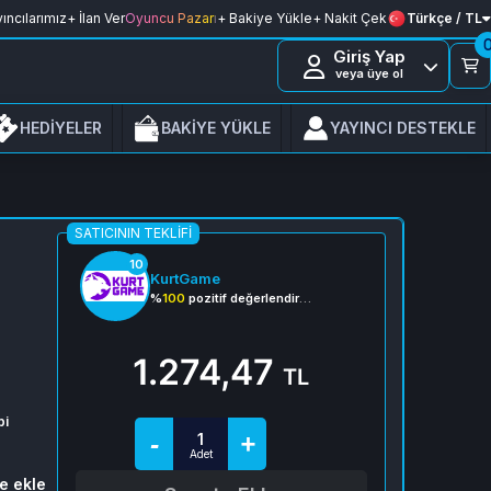
ıncılarımız
+ İlan Ver
Oyuncu Pazarı
+ Bakiye Yükle
+ Nakit Çek
Türkçe / TL
Giriş Yap
veya üye ol
HEDİYELER
BAKİYE YÜKLE
YAYINCI DESTEKLE
SATICININ TEKLIFI
10
KurtGame
%
100
pozitif değerlendirme
1.274,47
TL
pi
e ekle