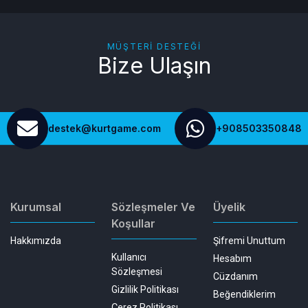
MÜŞTERI DESTEĞI
Bize Ulaşın
destek@kurtgame.com
+908503350848
Kurumsal
Sözleşmeler Ve
Üyelik
Koşullar
Hakkımızda
Şifremi Unuttum
Kullanıcı
Hesabım
Sözleşmesi
Cüzdanım
Gizlilik Politikası
Beğendiklerim
Çerez Politikası