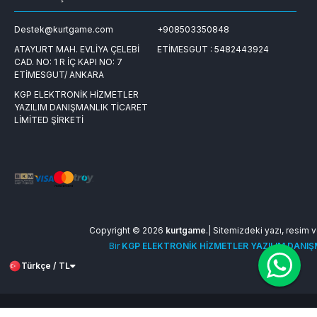
Destek@kurtgame.com
+908503350848
ATAYURT MAH. EVLİYA ÇELEBİ
ETİMESGUT : 5482443924
CAD. NO: 1 R İÇ KAPI NO: 7
ETİMESGUT/ ANKARA
KGP ELEKTRONİK HİZMETLER
YAZILIM DANIŞMANLIK TİCARET
LİMİTED ŞİRKETİ
Copyright © 2026
kurtgame
.| Sitemizdeki yazı, resim ve
Bir
KGP ELEKTRONİK HİZMETLER YAZILIM DANIŞM
Türkçe / TL