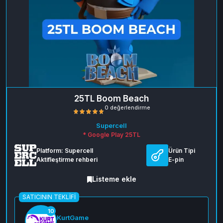
25TL Boom Beach
Supercell
* Google Play 25TL
Platform: Supercell
Ürün Tipi
Aktifleştirme rehberi
E-pin
Listeme ekle
0 değerlendirme
SATICININ TEKLIFI
10
KurtGame