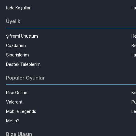
İade Koşulları
İl
Üyelik
Şifremi Unuttum
H
Cüzdanım
Be
Siparişlerim
İl
Destek Taleplerim
Popüler Oyunlar
Rise Online
Kn
Valorant
Pu
Mobile Legends
Le
Metin2
Bize Ulaşın