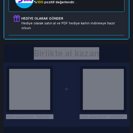
%
100
pozitif değerlendirme
HEDIYE OLARAK GÖNDER
Hediye olarak satın al ve PDF hediye kartın indirmeye hazır
olsun.
Birlikte al kazan
Seçili siparişlerde - İndirimli!
Seçili siparişlerde - İndirimli!