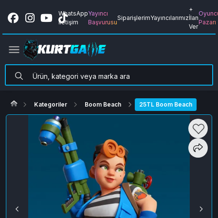
+
WhatsApp
Yayıncı
Oyunc
Siparişlerim
Yayıncılarımız
İlan
İletişim
Başvurusu
Pazarı
Ver
Kategoriler
Boom Beach
25TL Boom Beach