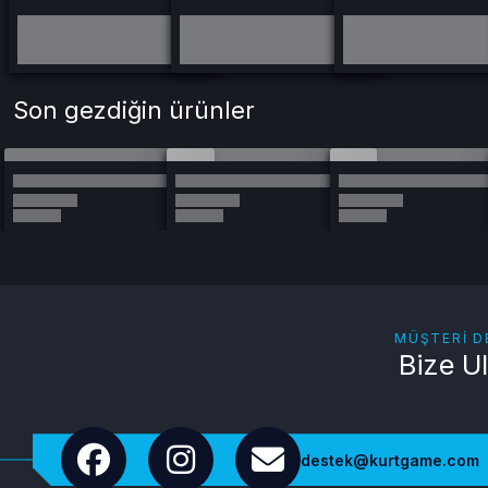
Son gezdiğin ürünler
MÜŞTERI D
Bize U
destek@kurtgame.com