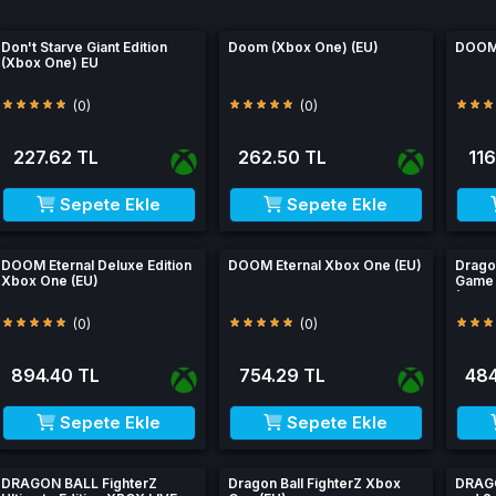
Don't Starve Giant Edition
Doom (Xbox One) (EU)
DOOM 
(Xbox One) EU
(0)
(0)
227.62 TL
262.50 TL
116
Sepete Ekle
Sepete Ekle
DOOM Eternal Deluxe Edition
DOOM Eternal Xbox One (EU)
Dragon
Xbox One (EU)
Game o
(Xbox
(0)
(0)
894.40 TL
754.29 TL
484
Sepete Ekle
Sepete Ekle
DRAGON BALL FighterZ
Dragon Ball FighterZ Xbox
DRAG