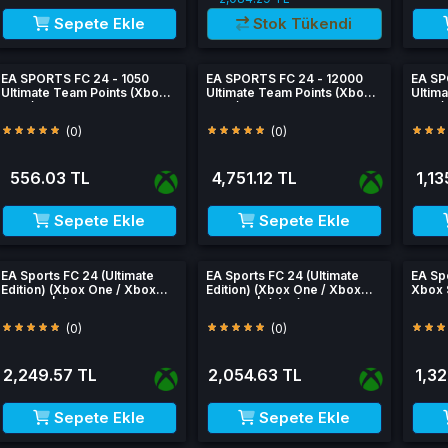
Sepete Ekle
Stok Tükendi
EA SPORTS FC 24 - 1050
EA SPORTS FC 24 - 12000
EA SP
Ultimate Team Points (Xbox
Ultimate Team Points (Xbox
Ultim
One / Xbox Series)
One / Xbox Series)
One /
(0)
(0)
556.03 TL
4,751.12 TL
1,13
Sepete Ekle
Sepete Ekle
EA Sports FC 24 (Ultimate
EA Sports FC 24 (Ultimate
EA Sp
Edition) (Xbox One / Xbox
Edition) (Xbox One / Xbox
Xbox 
Series X|S)
Series X|S) (EU)
(0)
(0)
2,249.57 TL
2,054.63 TL
1,32
Sepete Ekle
Sepete Ekle