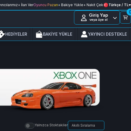
ıncılarımız
+ İlan Ver
Oyuncu Pazarı
+ Bakiye Yükle
+ Nakit Çek
Türkçe / TL
Giriş Yap
veya üye ol
HEDİYELER
BAKİYE YÜKLE
YAYINCI DESTEKLE
Yalnızca Stoktakiler