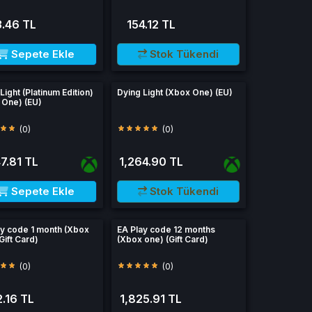
.46 TL
154.12 TL
Sepete Ekle
Stok Tükendi
Light (Platinum Edition)
Dying Light (Xbox One) (EU)
 One) (EU)
(0)
(0)
47.81 TL
1,264.90 TL
Sepete Ekle
Stok Tükendi
ay code 1 month (Xbox
EA Play code 12 months
Gift Card)
(Xbox one) (Gift Card)
(0)
(0)
.16 TL
1,825.91 TL