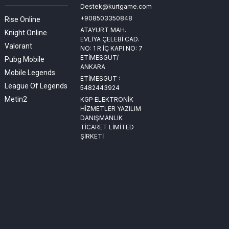
Destek@kurtgame.com
+908503350848
Rise Online
ATAYURT MAH.
Knight Online
EVLİYA ÇELEBİ CAD.
Valorant
NO: 1 R İÇ KAPI NO: 7
ETİMESGUT/
Pubg Mobile
ANKARA
Mobile Legends
ETİMESGUT :
League Of Legends
5482443924
Metin2
KGP ELEKTRONİK
HİZMETLER YAZILIM
DANIŞMANLIK
TİCARET LİMİTED
ŞİRKETİ