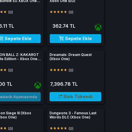
 Bundle EU XBOX One
Xbox One (EU)
ey
(0)
(0)
.11 TL
362.74 TL
Sepete Ekle
Sepete Ekle
ON BALL Z: KAKAROT
Dreamals: Dream Quest
te Edition - Xbox One
(Xbox One)
(0)
(0)
00 TL
7,396.78 TL
Stok Tükendi
edarik Aşamasında
on Siege III (Xbox
Dungeons 3 - Famous Last
box One)
Words DLC (Xbox One)
(0)
(0)