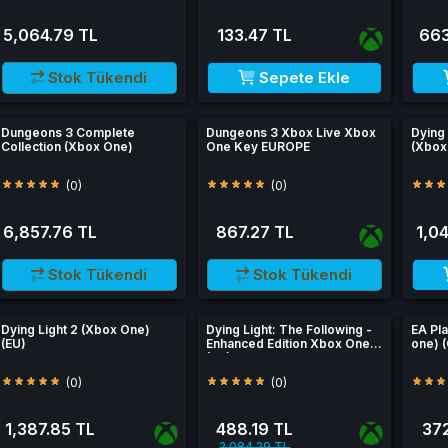
5,064.79 TL
133.47 TL
663
Stok Tükendi
Sepete Ekle
Dungeons 3 Complete
Dungeons 3 Xbox Live Xbox
Dying 
Collection (Xbox One)
One Key EUROPE
(Xbox
(0)
(0)
6,857.76 TL
867.27 TL
1,0
Stok Tükendi
Stok Tükendi
Dying Light 2 (Xbox One)
Dying Light: The Following -
EA Pl
(EU)
Enhanced Edition Xbox One
one) (
(EU)
(0)
(0)
1,387.85 TL
488.19 TL
372
2,084.29 TL