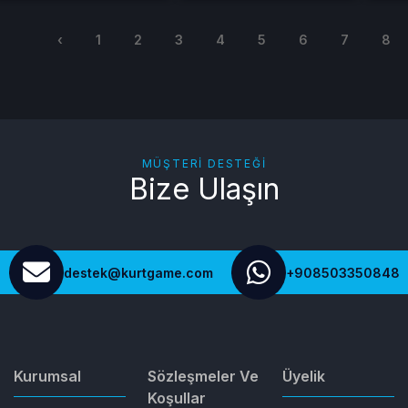
‹
1
2
3
4
5
6
7
8
MÜŞTERI DESTEĞI
Bize Ulaşın
destek@kurtgame.com
+908503350848
Kurumsal
Sözleşmeler Ve
Üyelik
Koşullar