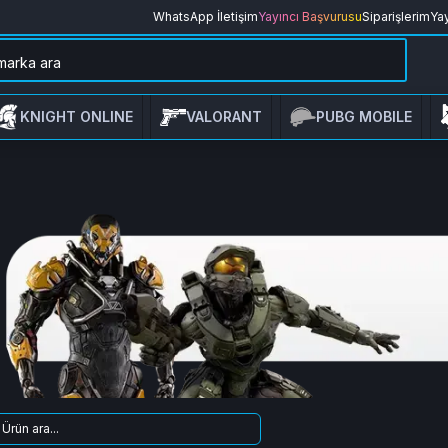
WhatsApp İletişim
Yayıncı Başvurusu
Siparişlerim
Yay
KNIGHT ONLINE
VALORANT
PUBG MOBILE