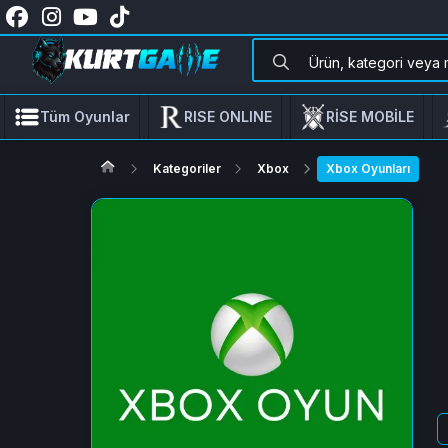
Tüm Oyunlar
RISE ONLINE
RİSE MOBİLE
Kategoriler
Xbox
Xbox Oyunları