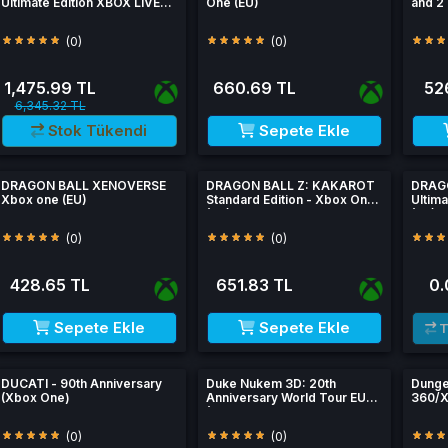
Ultimate Edition XBOX LIVE
One (EU)
and 2
Key XBOX ONE EUROPE
CD K
(0)
(0)
1,475.99 TL
660.69 TL
526
6,345.32 TL
Stok Tükendi
Sepete Ekle
DRAGON BALL XENOVERSE
DRAGON BALL Z: KAKAROT
DRAG
Xbox one (EU)
Standard Edition - Xbox One
Ultima
(EU)
(EU)
(0)
(0)
428.65 TL
651.83 TL
0.
Sepete Ekle
Sepete Ekle
T
DUCATI - 90th Anniversary
Duke Nukem 3D: 20th
Dunge
(Xbox One)
Anniversary World Tour EU
360/X
(Xbox One)
(0)
(0)