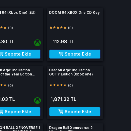
64 (Xbox One) (EU)
DOOM 64 XBOX One CD Key
(0)
(0)
.30 TL
112.98 TL
Sepete Ekle
Sepete Ekle
 Age: Inquisition
Dragon Age: Inquisition
f the Year Edition
GOTY Edition (Xbox one)
 One)
(0)
(0)
.03 TL
1,871.32 TL
Sepete Ekle
Sepete Ekle
ON BALL XENOVERSE 1
Dragon Ball Xenoverse 2