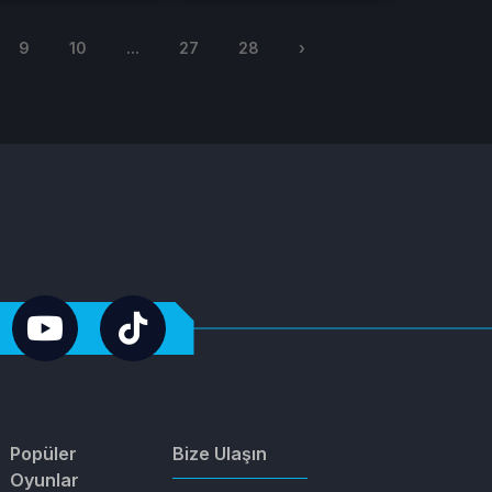
9
10
...
27
28
›
Popüler
Bize Ulaşın
Oyunlar